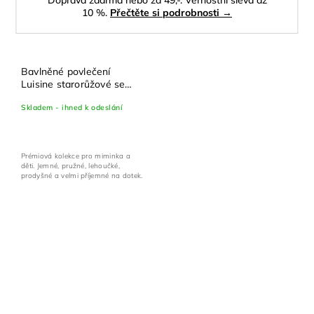
Doprava zdarma nebo za 49,-. Věrnostní sleva až
10 %.
Přečtěte si podrobnosti →
Bavlněné povlečení
Luisine starorůžové se
zlatým potiskem - set
Skladem - ihned k odeslání
100x135 cm + 40x60 cm
Prémiová kolekce pro miminka a
děti. Jemné, pružné, lehoučké,
prodyšné a velmi příjemné na dotek.