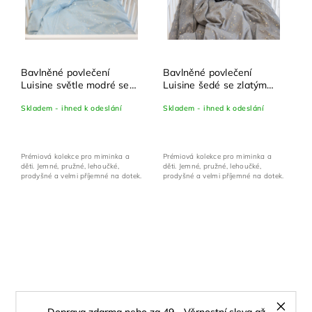
Bavlněné povlečení
Bavlněné povlečení
Luisine světle modré se
Luisine šedé se zlatým
zlatým potiskem - set
potiskem - set 100x135
Skladem - ihned k odeslání
Skladem - ihned k odeslání
100x135 cm + 40x60 cm
cm + 40x60 cm
Prémiová kolekce pro miminka a
Prémiová kolekce pro miminka a
děti. Jemné, pružné, lehoučké,
děti. Jemné, pružné, lehoučké,
prodyšné a velmi příjemné na dotek.
prodyšné a velmi příjemné na dotek.