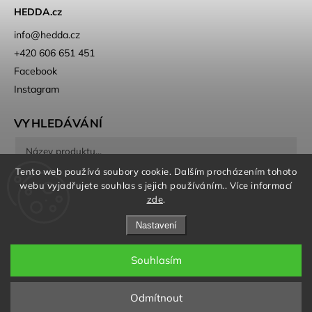
HEDDA.cz
info
@
hedda.cz
+420 606 651 451
Facebook
Instagram
VYHLEDÁVÁNÍ
Tento web používá soubory cookie. Dalším procházením tohoto
Hledat
webu vyjadřujete souhlas s jejich používáním.. Více informací
zde
.
Nastavení
Souhlasím
Copyright 2026
HEDDA
. Všechna práva vyhrazena.
Odmítnout
Grafický návrh vytvořil a nakódoval
Shoptak.cz