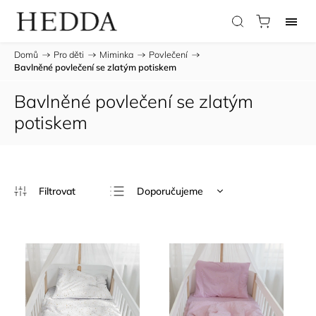
Domů
/
Pro děti
/
Miminka
/
Povlečení
/
Bavlněné povlečení se zlatým potiskem
Bavlněné povlečení se zlatým
potiskem
Doporučujeme
Nejlevnější
Nejdražší
Nejprodávanější
Abecedně