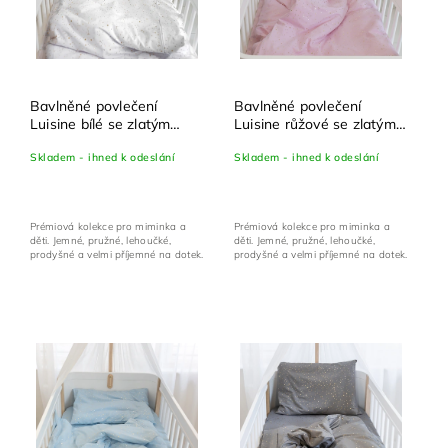
Bavlněné povlečení
Bavlněné povlečení
Luisine bílé se zlatým
Luisine růžové se zlatým
potiskem - set 100x135
potiskem - set 100x135
Skladem - ihned k odeslání
Skladem - ihned k odeslání
cm + 40x60 cm
cm + 40x60 cm
Prémiová kolekce pro miminka a
Prémiová kolekce pro miminka a
děti. Jemné, pružné, lehoučké,
děti. Jemné, pružné, lehoučké,
prodyšné a velmi příjemné na dotek.
prodyšné a velmi příjemné na dotek.