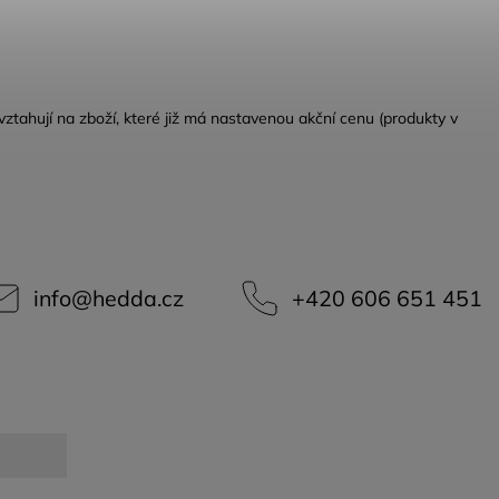
vztahují na zboží, které již má nastavenou akční cenu (produkty v
info
@
hedda.cz
+420 606 651 451