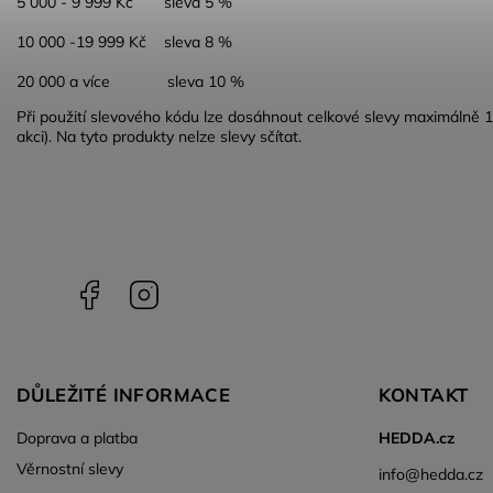
5 000 - 9 999 Kč sleva 5 %
10 000 -19 999 Kč sleva 8 %
20 000 a více sleva 10 %
Při použití slevového kódu lze dosáhnout celkové slevy maximálně 
akci). Na tyto produkty nelze slevy sčítat.
Facebook
Instagram
DŮLEŽITÉ INFORMACE
KONTAKT
Doprava a platba
HEDDA.cz
Věrnostní slevy
info
@
hedda.cz