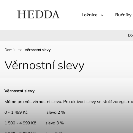
Ložnice
Ručníky 
Do
Domů
/
Věrnostní slevy
Věrnostní slevy
Věrnostní slevy
Máme pro vás věrnostní slevu. Pro aktivaci slevy se stačí zaregist
0 - 1 499 Kč sleva 2 %
1 500 - 4 999 Kč sleva 3 %