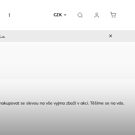
Doplňky
Utěrky
CZK
i →
nakupovat se slevou na vše vyjma zboží v akci. Těšíme se na vás.