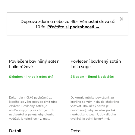
Doprava zdarma nebo za 49,-. Věrnostní sleva až
10 %.
Přečtěte si podrobnosti →
Povlečení bavlněný satén
Povlečení bavlněný satén
Laila růžové
Laila sage
Skladem - ihned k odeslání
Skladem - ihned k odeslání
Dokonale měkké povlečení, ze
Dokonale měkké povlečení, ze
kterého se vám nebude chtít ráno
kterého se vám nebude chtít ráno
vstávat. Bavlněný satén je
vstávat. Bavlněný satén je
nadčasový, aby se vám jen tak
nadčasový, aby se vám jen tak
neokoukal a pevný, aby dlouho
neokoukal a pevný, aby dlouho
vydržel. Je velmi jemný, má...
vydržel. Je velmi jemný, má...
Detail
Detail