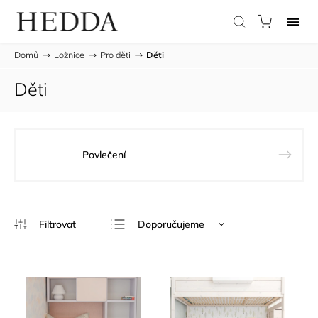
Domů
/
Ložnice
/
Pro děti
/
Děti
Děti
Povlečení
Doporučujeme
Nejlevnější
Nejdražší
Nejprodávanější
Abecedně