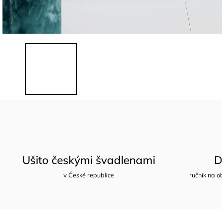
Ušito českými švadlenami
D
v České republice
ručník na o