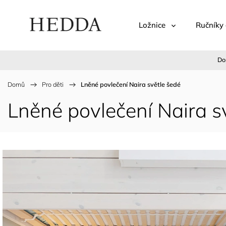
Ložnice
Ručníky 
Do
Domů
/
Pro děti
/
Lněné povlečení Naira světle šedé
Lněné povlečení Naira s