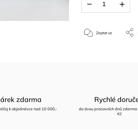
Zeptat se
árek zdarma
Rychlé doruč
bličej k objednávce nad 10 000,-
do dvou pracovních dnů zdarma 
Kč