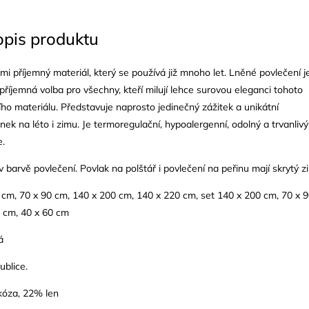
opis produktu
lmi příjemný materiál, který se používá již mnoho let. Lněné povlečení j
 příjemná volba pro všechny, kteří milují lehce surovou eleganci tohoto
ho materiálu. Představuje naprosto jedinečný zážitek a unikátní
nek na léto i zimu. Je termoregulační, hypoalergenní, odolný a trvanlivý
e.
 barvě povlečení. Povlak na polštář i povlečení na peřinu mají skrytý zi
cm, 70 x 90 cm, 140 x 200 cm, 140 x 220 cm, set 140 x 200 cm, 70 x 
5 cm, 40 x 60 cm
á
ublice.
kóza, 22% len