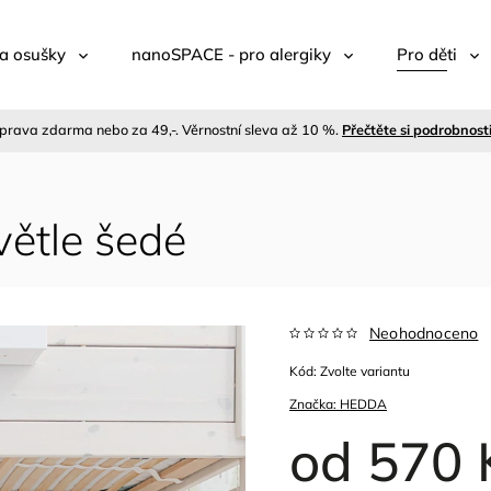
a osušky
nanoSPACE - pro alergiky
Pro děti
prava zdarma nebo za 49,-. Věrnostní sleva až 10 %.
Přečtěte si podrobnost
větle šedé
Neohodnoceno
Kód:
Zvolte variantu
Značka:
HEDDA
od
570 