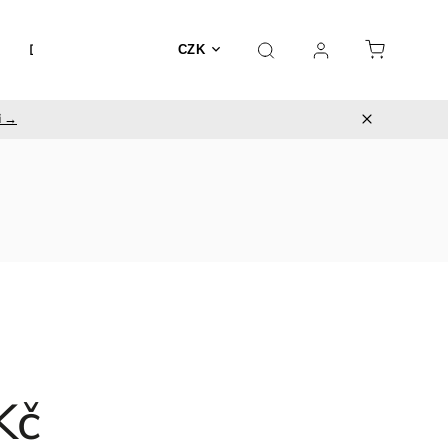
Doplňky
Utěrky
CZK
i →
Kč