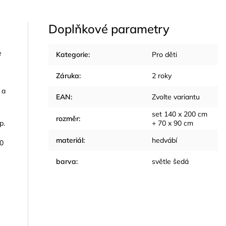
Doplňkové parametry
e
Kategorie
:
Pro děti
Záruka
:
2 roky
 a
EAN
:
Zvolte variantu
set 140 x 200 cm
rozměr
:
p.
+ 70 x 90 cm
materiál
:
hedvábí
90
barva
:
světle šedá