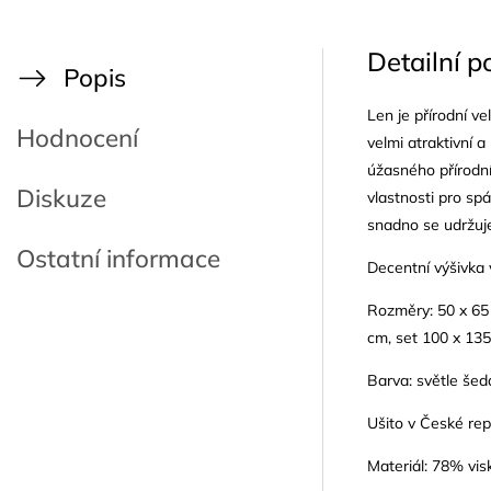
Detailní p
Popis
Len je přírodní ve
Hodnocení
velmi atraktivní a
úžasného přírodní
Diskuze
vlastnosti pro spá
snadno se udržuj
Ostatní informace
Decentní výšivka v
Rozměry: 50 x 65 
cm, set 100 x 13
Barva: světle šed
Ušito v České rep
Materiál: 78% vis