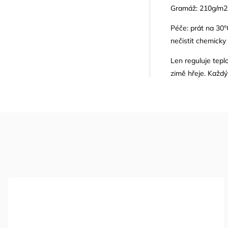
Gramáž: 210g/m2
Péče: prát na 30°C
nečistit chemicky
Len reguluje teplo
zimě hřeje. Každý