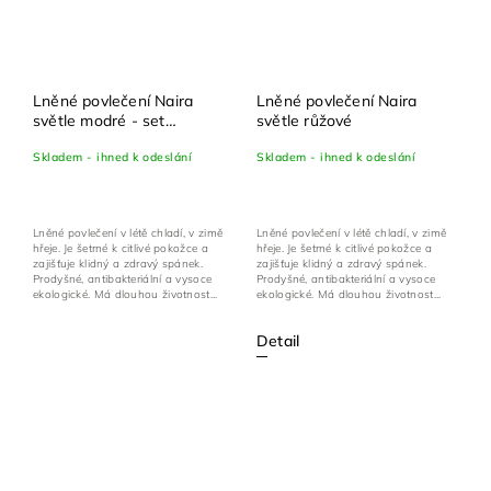
Lněné povlečení Naira
Lněné povlečení Naira
světle modré - set
světle růžové
100x135 cm + 40x60 cm
Skladem - ihned k odeslání
Skladem - ihned k odeslání
Lněné povlečení v létě chladí, v zimě
Lněné povlečení v létě chladí, v zimě
hřeje. Je šetrné k citlivé pokožce a
hřeje. Je šetrné k citlivé pokožce a
zajišťuje klidný a zdravý spánek.
zajišťuje klidný a zdravý spánek.
Prodyšné, antibakteriální a vysoce
Prodyšné, antibakteriální a vysoce
ekologické. Má dlouhou životnost...
ekologické. Má dlouhou životnost...
Detail