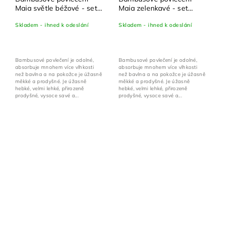
Maia světle béžové - set
Maia zelenkavé - set
100x135 cm + 40x60 cm
100x135 cm + 40x60 cm
Skladem - ihned k odeslání
Skladem - ihned k odeslání
Bambusové povlečení je odolné,
Bambusové povlečení je odolné,
absorbuje mnohem více vlhkosti
absorbuje mnohem více vlhkosti
než bavlna a na pokožce je úžasně
než bavlna a na pokožce je úžasně
měkké a prodyšné. Je úžasně
měkké a prodyšné. Je úžasně
hebké, velmi lehké, přirozeně
hebké, velmi lehké, přirozeně
prodyšné, vysoce savé a...
prodyšné, vysoce savé a...