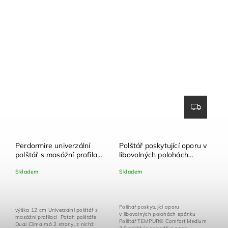
Perdormire univerzální
Polštář poskytující oporu v
polštář s masážní profilací
libovolných polohách
Dual Clima 72x42 cm +
spánku TEMPUR®
Skladem
Skladem
povlak na polštář zdarma
Comfort Medium 2.0,
70x50 cm + povlak na
polštář zdarma
Polštář poskytující oporu
výška 12 cm Univerzální polštář s
v libovolných polohách spánku
masážní profilací Potah polštáře
Polštář TEMPUR® Comfort Medium
Dual Clima má 2 strany, z nichž