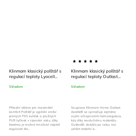
Klinmam klasický polštář s
Klinmam klasický polštář s
regulací teploty Lyocell
regulací teploty Outlast
Aerelle®
Aerelle® 70x90 cm
Skladem
Skladem
Přírodní vlákna pro maximální
Souprava Klinmam Home Outlast
komfort Polštář je vyplněn směsí
Aerelle® se vyznačuje zejména
jemných PES kuliček a pružných
svými schopnostmi termoregulace,
PUR tyčinek v zipovém vaku, díky
kdy díky revolučnímu materiálu
kterému je možné množství náplně
Outlast®, dokáže po celou noc
regulovat dle...
udržet stabilní a...