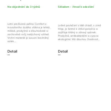
Na objednání do 3 týdnů
Skladem - ihned k odeslání
Letní prošívaná peřina Comfort z
Lněné povlečení v létě chladí, v zimě
inovativního dutého vlákna je lehká,
hřeje. Je šetrné k citlivé pokožce a
měkká, prodyšná a dlouhodobě si
zajišťuje klidný a zdravý spánek.
zachovává svůj nadýchaný vzhled.
Prodyšné, antibakteriální a vysoce
Vrchní materiál je luxusní bavlněný
ekologické. Má dlouhou životnost...
satén....
Detail
Detail