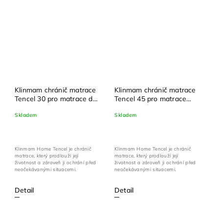
Klinmam chránič matrace
Klinmam chránič matrace
Tencel 30 pro matrace do
Tencel 45 pro matrace
výšky 30 cm + dárek
výšky 30 - 45 cm + dárek
Skladem
Skladem
zdarma
zdarma
Klinmam Home Tencel je chránič
Klinmam Home Tencel je chránič
matrace, který prodlouží její
matrace, který prodlouží její
životnost a zároveň ji ochrání před
životnost a zároveň ji ochrání před
neočekávanými situacemi.
neočekávanými situacemi.
Detail
Detail