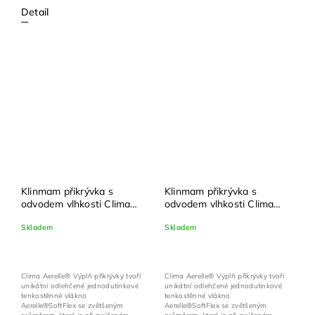
Detail
Klinmam přikrývka s
Klinmam přikrývka s
odvodem vlhkosti Clima
odvodem vlhkosti Clima
Aerelle® celoroční
Aerelle® letní
Skladem
Skladem
Clima Aerelle® Výplň přikrývky tvoří
Clima Aerelle® Výplň přikrývky tvoří
unikátní odlehčené jednodutinkové
unikátní odlehčené jednodutinkové
tenkostěnné vlákno
tenkostěnné vlákno
Aerelle®SoftFlex se zvětšeným
Aerelle®SoftFlex se zvětšeným