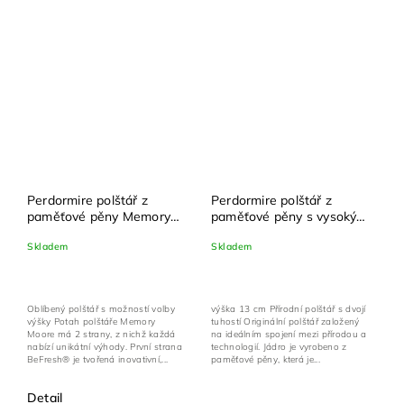
Perdormire polštář z
Perdormire polštář z
paměťové pěny Memory
paměťové pěny s vysokým
Moore 72x42 cm + povlak
podílem přírodních olejů
Skladem
Skladem
na polštář zdarma
Soya Moore 72x42 cm +
povlak na polštář zdarma
Oblíbený polštář s možností volby
výška 13 cm Přírodní polštář s dvojí
výšky Potah polštáře Memory
tuhostí Originální polštář založený
Moore má 2 strany, z nichž každá
na ideálním spojení mezi přírodou a
nabízí unikátní výhody. První strana
technologií. Jádro je vyrobeno z
BeFresh® je tvořená inovativní,...
paměťové pěny, která je...
Detail