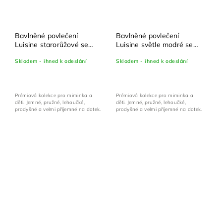
Bavlněné povlečení
Bavlněné povlečení
Luisine starorůžové se
Luisine světle modré se
zlatým potiskem - set
zlatým potiskem - set
Skladem - ihned k odeslání
Skladem - ihned k odeslání
100x135 cm + 40x60 cm
100x135 cm + 40x60 cm
Prémiová kolekce pro miminka a
Prémiová kolekce pro miminka a
děti. Jemné, pružné, lehoučké,
děti. Jemné, pružné, lehoučké,
prodyšné a velmi příjemné na dotek.
prodyšné a velmi příjemné na dotek.