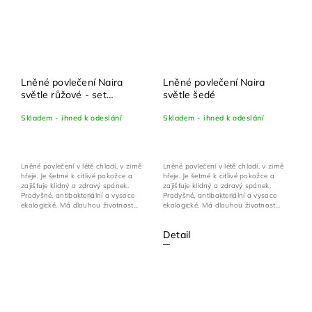
Lněné povlečení Naira
Lněné povlečení Naira
světle růžové - set
světle šedé
100x135 cm + 40x60 cm
Skladem - ihned k odeslání
Skladem - ihned k odeslání
Lněné povlečení v létě chladí, v zimě
Lněné povlečení v létě chladí, v zimě
hřeje. Je šetrné k citlivé pokožce a
hřeje. Je šetrné k citlivé pokožce a
zajišťuje klidný a zdravý spánek.
zajišťuje klidný a zdravý spánek.
Prodyšné, antibakteriální a vysoce
Prodyšné, antibakteriální a vysoce
ekologické. Má dlouhou životnost...
ekologické. Má dlouhou životnost...
Detail