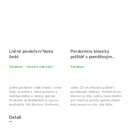
Lněné povlečení Naira
Perdormire klasický
šedé
polštář s paměťovým
efektem pro všechny
Skladem - ihned k odeslání
Skladem
polohy spánku Snow
memory 72x42 cm
Lněné povlečení v létě chladí, v zimě
výška 20 cm Klasický polštář s
hřeje. Je šetrné k citlivé pokožce a
paměťovým efektem Polštář Snow
zajišťuje klidný a zdravý spánek.
Memory je díky svému tvaru ideální
Prodyšné, antibakteriální a vysoce
pro všechny polohy spánku.Záleží
ekologické. Má dlouhou životnost...
tedy pouze na vás, zda dáte...
Detail