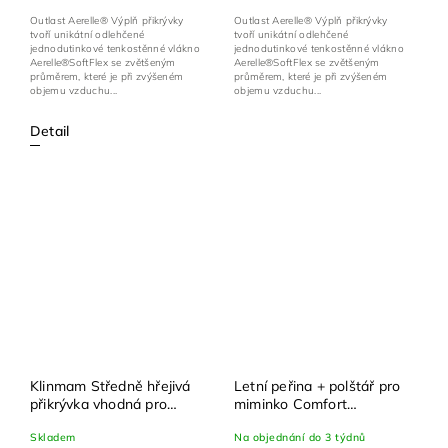
Outlast Aerelle® Výplň přikrývky
Outlast Aerelle® Výplň přikrývky
tvoří unikátní odlehčené
tvoří unikátní odlehčené
jednodutinkové tenkostěnné vlákno
jednodutinkové tenkostěnné vlákno
Aerelle®SoftFlex se zvětšeným
Aerelle®SoftFlex se zvětšeným
průměrem, které je při zvýšeném
průměrem, které je při zvýšeném
objemu vzduchu...
objemu vzduchu...
Detail
Klinmam Středně hřejivá
Letní peřina + polštář pro
přikrývka vhodná pro
miminko Comfort
celoroční použití
bavlněný satén 100x135
Skladem
Na objednání do 3 týdnů
Standard, 135x200 cm
cm + 40x60 cm