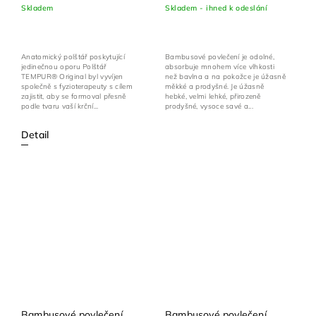
Skladem
Skladem - ihned k odeslání
+ povlak na polštář
zdarma
Anatomický polštář poskytující
Bambusové povlečení je odolné,
jedinečnou oporu Polštář
absorbuje mnohem více vlhkosti
TEMPUR® Original byl vyvíjen
než bavlna a na pokožce je úžasně
společně s fyzioterapeuty s cílem
měkké a prodyšné. Je úžasně
zajistit, aby se formoval přesně
hebké, velmi lehké, přirozeně
podle tvaru vaší krční...
prodyšné, vysoce savé a...
Detail
Bambusové povlečení
Bambusové povlečení