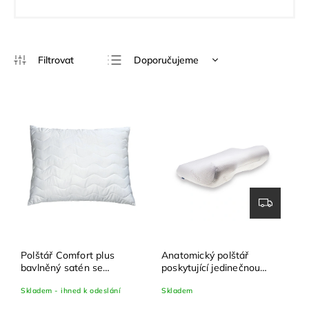
Doporučujeme
Nejlevnější
Nejdražší
Nejprodávanější
Abecedně
Polštář Comfort plus
Anatomický polštář
bavlněný satén se
poskytující jedinečnou
snímatelným vrchním
oporu při spánku na boku
Skladem - ihned k odeslání
Skladem
povlakem
TEMPUR® ErgoPlus +
povlak na polštář zdarma