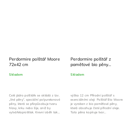
Perdormire polštář Moore
Perdormire polštář z
72x42 cm
paměťové bio pěny
obsahující přírodní oleje
Skladem
Skladem
Bio Moore Levandule
72x42 cm + povlak na
polštář zdarma
Celé jádro polštáře se skládá z tzv.
výška 12 cm Přírodní polštář s
„líné pěny“, speciální polyuretanové
esenciálními oleji Polštář Bio Moore
pěny, která se přizpůsobuje tvaru
je vyroben z bio paměťové pěny,
hlavy, krku nebo šíje, aniž by
která obsahuje čisté přírodní oleje.
vytvářelaprotitlak. Krevní oběh tak...
Tato pěna kopíruje tvar...