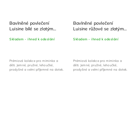
Bavlněné povlečení
Bavlněné povlečení
Luisine bílé se zlatým
Luisine růžové se zlatým
potiskem - set 100x135
potiskem - set 100x135
Skladem - ihned k odeslání
Skladem - ihned k odeslání
cm + 40x60 cm
cm + 40x60 cm
Prémiová kolekce pro miminka a
Prémiová kolekce pro miminka a
děti. Jemné, pružné, lehoučké,
děti. Jemné, pružné, lehoučké,
prodyšné a velmi příjemné na dotek.
prodyšné a velmi příjemné na dotek.