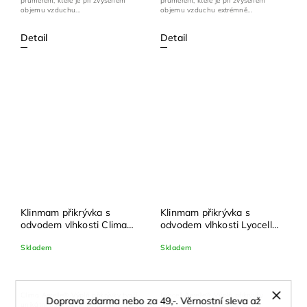
průměrem, které je při zvýšeném
průměrem, které je při zvýšeném
objemu vzduchu...
objemu vzduchu extrémně...
Detail
Detail
Klinmam přikrývka s
Klinmam přikrývka s
odvodem vlhkosti Clima
odvodem vlhkosti Lyocell
Aerelle® vysoce hřejivá
Aerelle® celoroční,
Skladem
Skladem
135x200 cm
Clima Aerelle® Výplň přikrývky tvoří
Lyocell Aerelle® Výplň přikrývky
Doprava zdarma nebo za 49,-. Věrnostní sleva až
unikátní odlehčené jednodutinkové
tvoří unikátní odlehčené