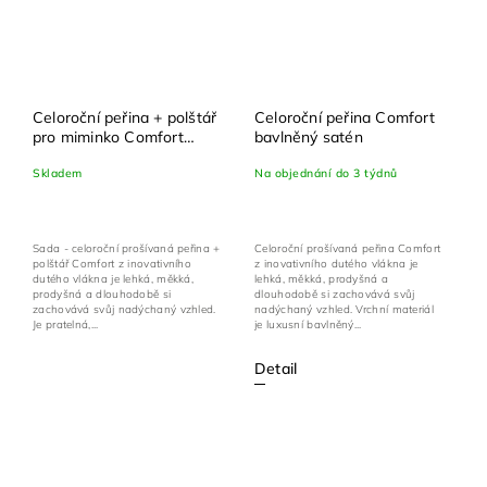
Celoroční peřina + polštář
Celoroční peřina Comfort
pro miminko Comfort
bavlněný satén
bavlněný satén 100x135
Skladem
Na objednání do 3 týdnů
cm + 40x60 cm
Sada - celoroční prošívaná peřina +
Celoroční prošívaná peřina Comfort
polštář Comfort z inovativního
z inovativního dutého vlákna je
dutého vlákna je lehká, měkká,
lehká, měkká, prodyšná a
prodyšná a dlouhodobě si
dlouhodobě si zachovává svůj
zachovává svůj nadýchaný vzhled.
nadýchaný vzhled. Vrchní materiál
Je pratelná,...
je luxusní bavlněný...
Detail