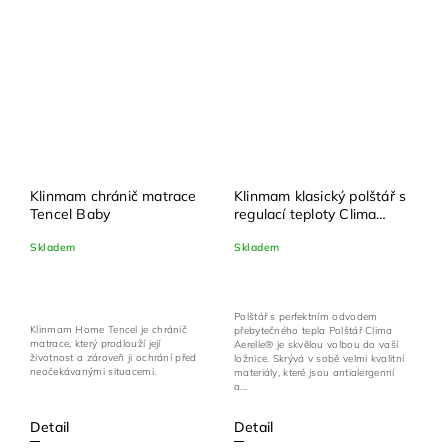
Klinmam chránič matrace
Klinmam klasický polštář s
Tencel Baby
regulací teploty Clima
Aerelle®
Skladem
Skladem
Polštář s perfektním odvodem
Klinmam Home Tencel je chránič
přebytečného tepla Polštář Clima
matrace, který prodlouží její
Aerelle® je skvělou volbou do vaší
životnost a zároveň ji ochrání před
ložnice. Skrývá v sobě velmi kvalitní
neočekávanými situacemi.
materiály, které jsou antialergenní
a...
Detail
Detail