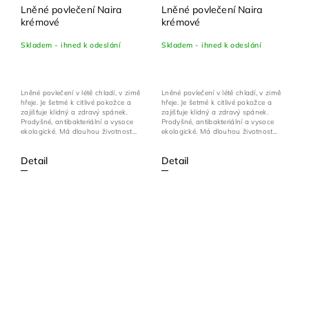
Lněné povlečení Naira
Lněné povlečení Naira
krémové
krémové
Skladem - ihned k odeslání
Skladem - ihned k odeslání
Lněné povlečení v létě chladí, v zimě
Lněné povlečení v létě chladí, v zimě
hřeje. Je šetrné k citlivé pokožce a
hřeje. Je šetrné k citlivé pokožce a
zajišťuje klidný a zdravý spánek.
zajišťuje klidný a zdravý spánek.
Prodyšné, antibakteriální a vysoce
Prodyšné, antibakteriální a vysoce
ekologické. Má dlouhou životnost...
ekologické. Má dlouhou životnost...
Detail
Detail