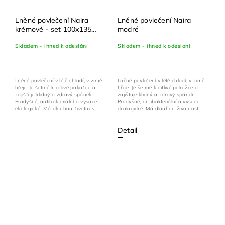
Lněné povlečení Naira
Lněné povlečení Naira
krémové - set 100x135
modré
cm + 40x60 cm
Skladem - ihned k odeslání
Skladem - ihned k odeslání
Lněné povlečení v létě chladí, v zimě
Lněné povlečení v létě chladí, v zimě
hřeje. Je šetrné k citlivé pokožce a
hřeje. Je šetrné k citlivé pokožce a
zajišťuje klidný a zdravý spánek.
zajišťuje klidný a zdravý spánek.
Prodyšné, antibakteriální a vysoce
Prodyšné, antibakteriální a vysoce
ekologické. Má dlouhou životnost...
ekologické. Má dlouhou životnost...
Detail