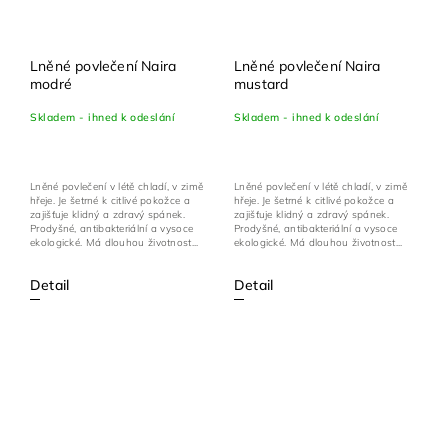
Lněné povlečení Naira
Lněné povlečení Naira
modré
mustard
Skladem - ihned k odeslání
Skladem - ihned k odeslání
Lněné povlečení v létě chladí, v zimě
Lněné povlečení v létě chladí, v zimě
hřeje. Je šetrné k citlivé pokožce a
hřeje. Je šetrné k citlivé pokožce a
zajišťuje klidný a zdravý spánek.
zajišťuje klidný a zdravý spánek.
Prodyšné, antibakteriální a vysoce
Prodyšné, antibakteriální a vysoce
ekologické. Má dlouhou životnost...
ekologické. Má dlouhou životnost...
Detail
Detail