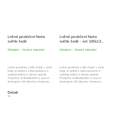
Lněné povlečení Naira
Lněné povlečení Naira
světle šedé
světle šedé - set 100x135
cm + 40x60 cm
Skladem - ihned k odeslání
Skladem - ihned k odeslání
Lněné povlečení v létě chladí, v zimě
Lněné povlečení v létě chladí, v zimě
hřeje. Je šetrné k citlivé pokožce a
hřeje. Je šetrné k citlivé pokožce a
zajišťuje klidný a zdravý spánek.
zajišťuje klidný a zdravý spánek.
Prodyšné, antibakteriální a vysoce
Prodyšné, antibakteriální a vysoce
ekologické. Má dlouhou životnost...
ekologické. Má dlouhou životnost...
Detail