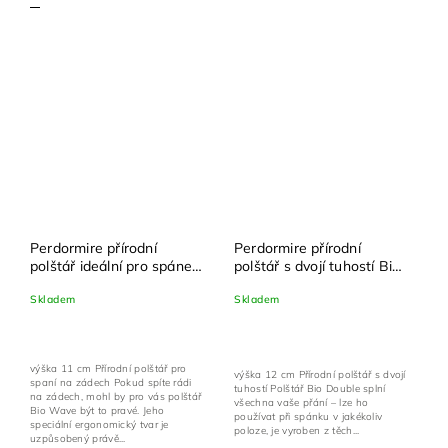
Perdormire přírodní
Perdormire přírodní
polštář ideální pro spánek
polštář s dvojí tuhostí Bio
na zádech Bio Wave
Double 72x42 cm + povlak
Skladem
Skladem
72x42 cm + povlak na
na polštář zdarma
polštář zdarma
výška 11 cm Přírodní polštář pro
výška 12 cm Přírodní polštář s dvojí
spaní na zádech Pokud spíte rádi
tuhostí Polštář Bio Double splní
na zádech, mohl by pro vás polštář
všechna vaše přání – lze ho
Bio Wave být to pravé. Jeho
používat při spánku v jakékoliv
speciální ergonomický tvar je
poloze, je vyroben z těch...
uzpůsobený právě...