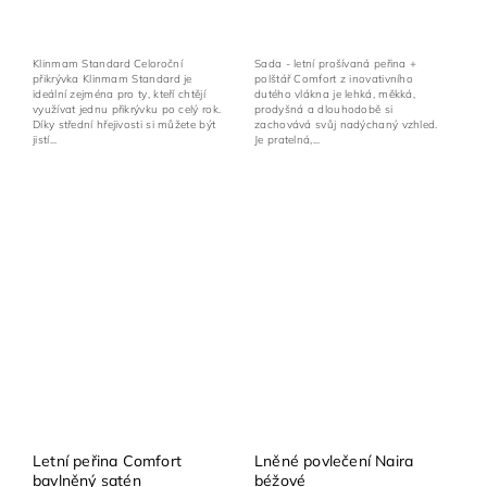
Klinmam Standard Celoroční
Sada - letní prošívaná peřina +
přikrývka Klinmam Standard je
polštář Comfort z inovativního
ideální zejména pro ty, kteří chtějí
dutého vlákna je lehká, měkká,
využívat jednu přikrývku po celý rok.
prodyšná a dlouhodobě si
Díky střední hřejivosti si můžete být
zachovává svůj nadýchaný vzhled.
jistí...
Je pratelná,...
Letní peřina Comfort
Lněné povlečení Naira
bavlněný satén
béžové