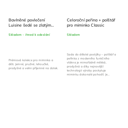
Bavlněné povlečení
Celoroční peřina + polštář
Luisine šedé se zlatým
pro miminko Classic
potiskem - set 100x135
Skladem - ihned k odeslání
Skladem
cm + 40x60 cm
Sada do dětské postýlky – polštář a
peřinka z moderního funkčního
Prémiová kolekce pro miminka a
vlákna je mimořádně měkká,
děti. Jemné, pružné, lehoučké,
prodyšná a díky nejnovější
prodyšné a velmi příjemné na dotek.
technologii výroby poskytuje
miminku dokonalé pohodlí. Je...