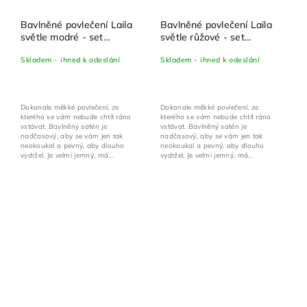
Bavlněné povlečení Laila
Bavlněné povlečení Laila
světle modré - set
světle růžové - set
100x135 cm + 40x60 cm
100x135 cm + 40x60 cm
Skladem - ihned k odeslání
Skladem - ihned k odeslání
Dokonale měkké povlečení, ze
Dokonale měkké povlečení, ze
kterého se vám nebude chtít ráno
kterého se vám nebude chtít ráno
vstávat. Bavlněný satén je
vstávat. Bavlněný satén je
nadčasový, aby se vám jen tak
nadčasový, aby se vám jen tak
neokoukal a pevný, aby dlouho
neokoukal a pevný, aby dlouho
vydržel. Je velmi jemný, má...
vydržel. Je velmi jemný, má...