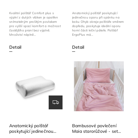
Kvalitní polštář Comfort plus s
Anatomický polštář poskytující
výplní z dutých vláken je opatřen
jedinečnou oporu při spánku na
snímatelným prošitým povlakem
boku Ohyb okraje polštáře směrem
pro vyšší spací komfort a možnost
dopředu, poskytuje ideální oporu
častějšího praní bez výplně.
horní části krční páteře. Polštář
Množství náplně...
ErgoPlus má...
Detail
Detail
Anatomický polštář
Bambusové povlečení
poskytující jedinečnou
Maia starorůžové - set
oporu TEMPUR® Original
100x135 cm + 40x60 cm