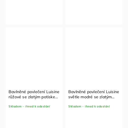
Bavlněné povlečení Luisine
Bavlněné povlečení Luisine
růžové se zlatým potiskem
světle modré se zlatým
- set 100x135 cm + 40x60
potiskem - set 100x135 cm
Skladem - ihned k odeslání
Skladem - ihned k odeslání
cm
+ 40x60 cm