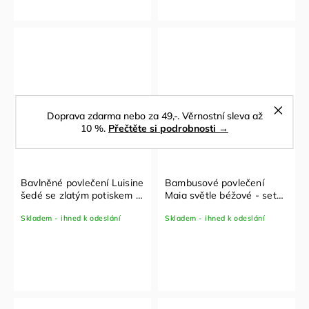
Doprava zdarma nebo za 49,-. Věrnostní sleva až
10 %.
Přečtěte si podrobnosti →
Bavlněné povlečení Luisine
Bambusové povlečení
šedé se zlatým potiskem -
Maia světle béžové - set
set 100x135 cm + 40x60
100x135 cm + 40x60 cm
Skladem - ihned k odeslání
Skladem - ihned k odeslání
cm