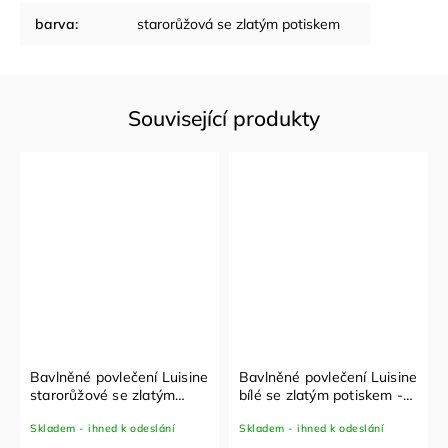
barva
:
starorůžová se zlatým potiskem
Související produkty
Bavlněné povlečení Luisine
Bavlněné povlečení Luisine
starorůžové se zlatým
bílé se zlatým potiskem -
potiskem - set 100x135 cm
set 100x135 cm + 40x60
Skladem - ihned k odeslání
Skladem - ihned k odeslání
+ 40x60 cm
cm