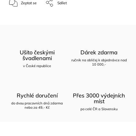
Zeptat se
Sdílet
Ušito českými
Dárek zdarma
švadlenami
ručník na obličej k objednávce nad
10 000,-
v České republice
Rychlé doručení
Přes 3000 výdejních
míst
do dvou pracovních dnů zdarma
nebo za 49,- Kč
po celé ČR a Slovensku