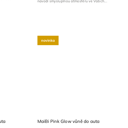
navodí smysluplnou atmosféru ve Vašich...
novinka
uta
MaiBi Pink Glow vůně do auta