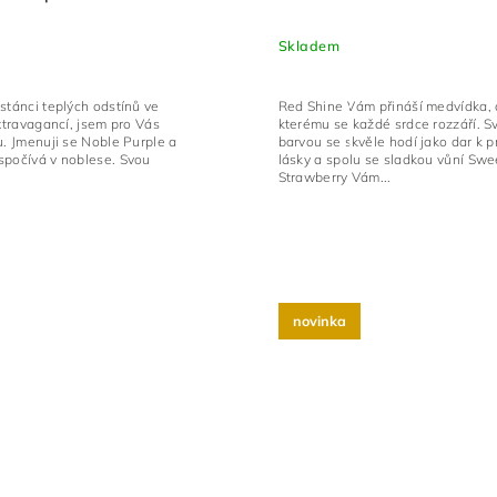
Skladem
stánci teplých odstínů ve
Red Shine Vám přináší medvídka, 
extravagancí, jsem pro Vás
kterému se každé srdce rozzáří. S
u. Jmenuji se Noble Purple a
barvou se skvěle hodí jako dar k p
spočívá v noblese. Svou
lásky a spolu se sladkou vůní Swe
Strawberry Vám...
novinka