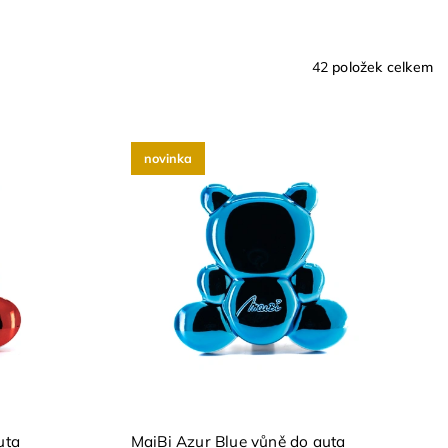
42
položek celkem
novinka
uta
MaiBi Azur Blue vůně do auta