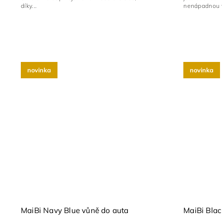
díky...
nenápadnou v
novinka
novinka
MaiBi Navy Blue vůně do auta
MaiBi Blac