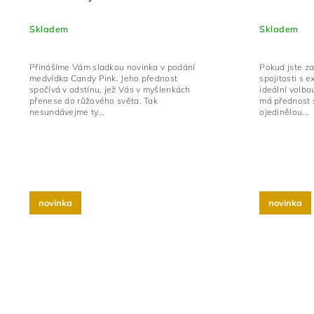
Skladem
Skladem
Přinášíme Vám sladkou novinka v podání
Pokud jste za
medvídka Candy Pink. Jeho přednost
spojitosti s 
spočívá v odstínu, jež Vás v myšlenkách
ideální volbo
přenese do růžového světa. Tak
má přednost 
nesundávejme ty...
ojedinělou...
novinka
novinka