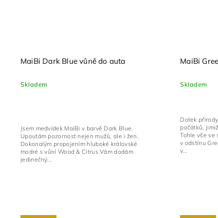
MaiBi Dark Blue vůně do auta
MaiBi Gre
Skladem
Skladem
Dotek přírody
počátků, jimi
Jsem medvídek MaiBi v barvě Dark Blue.
Tohle vše se 
Upoutám pozornost nejen mužů, ale i žen.
v odstínu Gr
Dokonalým propojením hluboké královské
v...
modré s vůní Wood & Citrus Vám dodám
jedinečný...