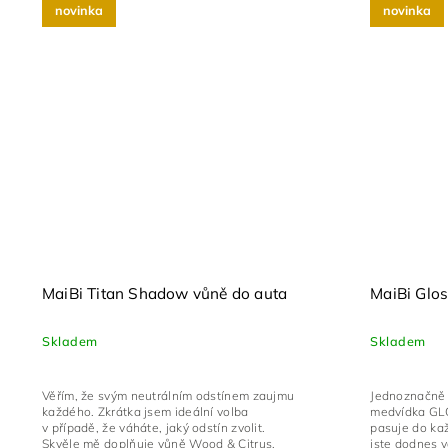
novinka
novinka
MaiBi Titan Shadow vůně do auta
MaiBi Glos
Skladem
Skladem
Věřím, že svým neutrálním odstínem zaujmu
Jednoznačně 
každého. Zkrátka jsem ideální volba
medvídka GL
v případě, že váháte, jaký odstín zvolit.
pasuje do ka
Skvěle mě doplňuje vůně Wood & Citrus,
jste dodnes vá