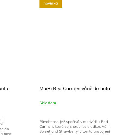
novinka
auta
MaiBi Red Carmen vůně do auta
Skladem
ní
Půvabnost, jež spočívá v medvídku Red
ní
Carmen, která se snoubí se sladkou vůní
ne do
Sweet and Strawberry, v tomto propojení
eálnost