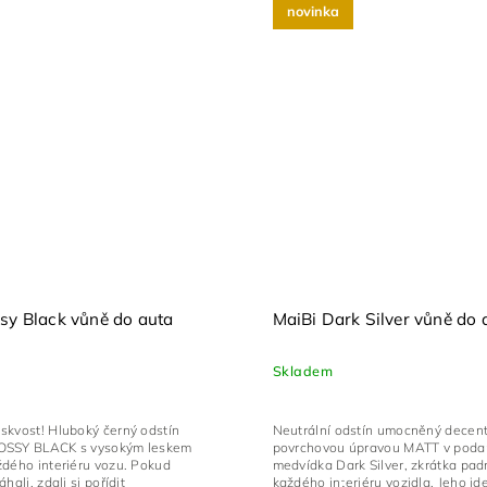
novinka
sy Black vůně do auta
MaiBi Dark Silver vůně do 
Skladem
skvost! Hluboký černý odstín
Neutrální odstín umocněný decent
OSSY BLACK s vysokým leskem
povrchovou úpravou MATT v poda
ždého interiéru vozu. Pokud
medvídka Dark Silver, zkrátka pad
hali, zdali si pořídit
každého interiéru vozidla. Jeho id