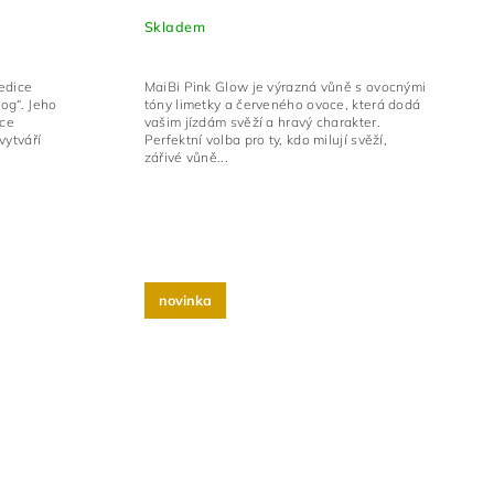
Skladem
 edice
MaiBi Pink Glow je výrazná vůně s ovocnými
og“. Jeho
tóny limetky a červeného ovoce, která dodá
hce
vašim jízdám svěží a hravý charakter.
vytváří
Perfektní volba pro ty, kdo milují svěží,
zářivé vůně...
novinka