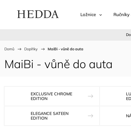
Ložnice
Ručníky 
Do
Domů
/
Doplňky
/
MaiBi - vůně do auta
MaiBi - vůně do auta
EXCLUSIVE CHROME
L
EDITION
ED
ELEGANCE SATEEN
N
EDITION