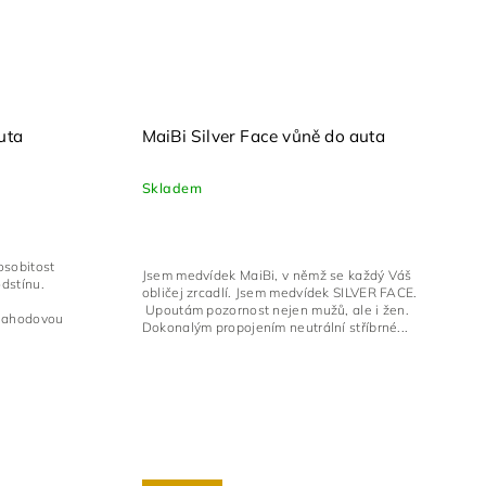
uta
MaiBi Silver Face vůně do auta
Skladem
osobitost
Jsem medvídek MaiBi, v němž se každý Váš
odstínu.
obličej zrcadlí. Jsem medvídek SILVER FACE.
Upoutám pozornost nejen mužů, ale i žen.
 jahodovou
Dokonalým propojením neutrální stříbrné...