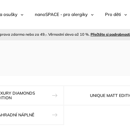
a osušky
nanoSPACE - pro alergiky
Pro děti
prava zdarma nebo za 49,-. Věrnostní sleva až 10 %.
Přečtěte si podrobnost
UXURY DIAMONDS
UNIQUE MATT EDIT
ITION
ÁHRADNÍ NÁPLNĚ