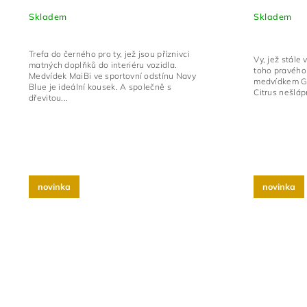
Skladem
Skladem
Trefa do černého pro ty, jež jsou příznivci
Vy, jež stále
matných doplňků do interiéru vozidla.
toho pravého 
Medvídek MaiBi ve sportovní odstínu Navy
medvídkem Gr
Blue je ideální kousek. A společně s
Citrus nešláp
dřevitou...
novinka
novinka