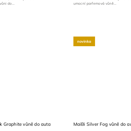
ůni do...
umocní parfemová vůně...
novinka
k Graphite vůně do auta
MaiBi Silver Fog vůně do a