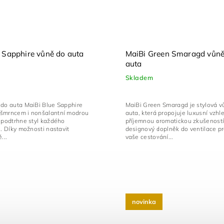
 Sapphire vůně do auta
MaiBi Green Smaragd vůně
auta
Skladem
 do auta MaiBi Blue Sapphire
MaiBi Green Smaragd je stylová v
šmrncem i nonšalantní modrou
auta, která propojuje luxusní vzhl
 podtrhne styl každého
příjemnou aromatickou zkušeností
u. Díky možnosti nastavit
designový doplněk do ventilace p
...
vaše cestování...
novinka