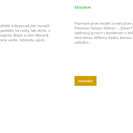
Skladem
Poznejte první model z exkluzivní
 váháte a doposud jste nenašli
Premium Sateen Edition – „Silver F
parťáka na cesty, tak vězte, s
saténový povrch v kombinaci s le
aphite Black a vůní Wood &
tónovanou stříbrno-šedou barvou 
nete vedle. Intenzitu vůně...
unikátní...
novinka