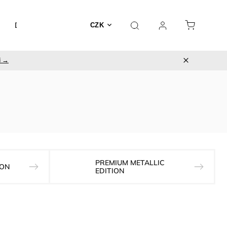
Doplňky
Utěrky
CZK
i →
PREMIUM METALLIC
ION
EDITION