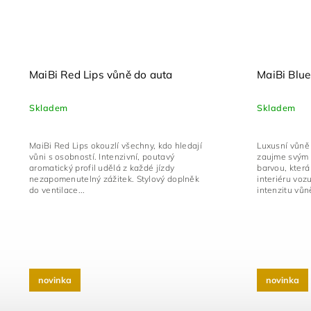
MaiBi Red Lips vůně do auta
MaiBi Blue
Skladem
Skladem
MaiBi Red Lips okouzlí všechny, kdo hledají
Luxusní vůně
vůni s osobností. Intenzivní, poutavý
zaujme svým 
aromatický profil udělá z každé jízdy
barvou, která
nezapomenutelný zážitek. Stylový doplněk
interiéru voz
do ventilace...
intenzitu vůně
novinka
novinka