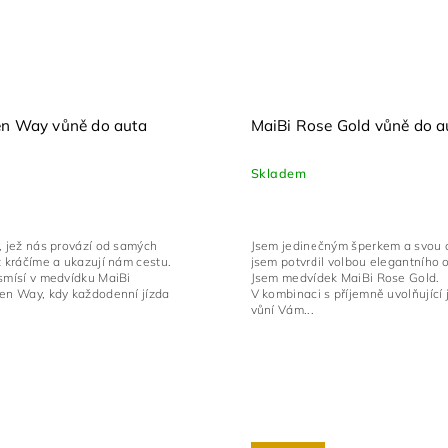
en Way vůně do auta
MaiBi Rose Gold vůně do a
Skladem
, jež nás provází od samých
Jsem jedinečným šperkem a svou 
ž kráčíme a ukazují nám cestu.
jsem potvrdil volbou elegantního 
smísí v medvídku MaiBi
Jsem medvídek MaiBi Rose Gold.
een Way, kdy každodenní jízda
V kombinaci s příjemně uvolňující
vůní Vám...