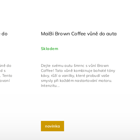
 do
MaiBi Brown Coffee vůně do auta
Skladem
ůně do
Dejte svému autu šmrnc s vůní Brown
ed s
Coffee! Tato vůně kombinuje bohaté tóny
. Tento
kávy, růží a vanilky, které probudí vaše
rovoní
smysly při každém nastartování motoru.
Intenzitu...
novinka