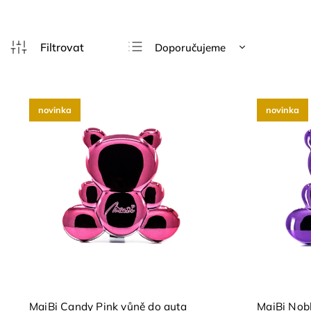
Doporučujeme
Nejlevnější
Nejdražší
novinka
novinka
Nejprodávanější
Abecedně
MaiBi Candy Pink vůně do auta
MaiBi Nobl