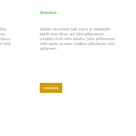
Skladem
díky
Dalším skvostem naší edice je medvídek
vou
MaiBi Azur Blue, jež Vám připomene
rojevu
v každé chvíli letní oblohu. Jeho přítomnost
et and
Vám spolu se svou sladkou jahodovou vůní,
zpříjemní...
novinka