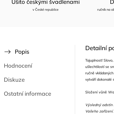
Ušito českými švadlenami
D
v České republice
ručník na o
Detailní p
Popis
Tajuplnost! Slovo
Hodnocení
ušlechtilostí se 
ručně vkládaných 
Diskuze
vytváří dokonalé 
Složení vůně Woo
Ostatní informace
Výsledný odstín 
Vašeho zařízení