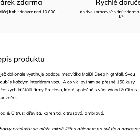
árek zdarma
Rychlé doruč
bličej k objednávce nad 10 000,-
do dvou pracovních dnů zdarma 
Kč
opis produktu
, jež dokonale vystihuje podobu medvídka MaiBi Deep Nigthfall. Svou
snoubí s každým interiérem vozu. A co víc, pyšním se přesně 150 kusy
českých křišťálů firmy Preciosa, které společně s vůní Wood & Citrus
souznění.
d & Citrus: dřevitá, kořenitá, citrusová, ambrová.
barvy produktu se může mírně lišit s ohledem na světlo a nastaven
.