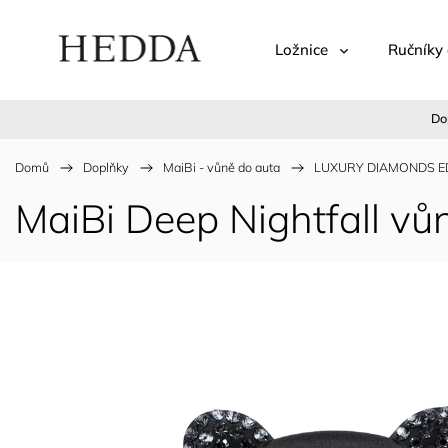
Ložnice
Ručníky 
Do
Domů
/
Doplňky
/
MaiBi - vůně do auta
/
LUXURY DIAMONDS E
MaiBi Deep Nightfall vů