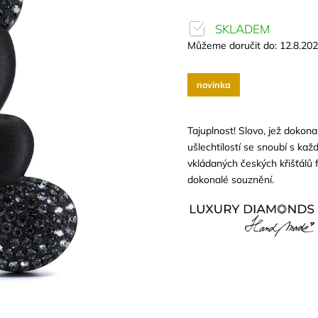
SKLADEM
Můžeme doručit do:
12.8.20
novinka
Tajuplnost! Slovo, jež dokon
ušlechtilostí se snoubí s ka
vkládaných českých křišťálů 
dokonalé souznění.