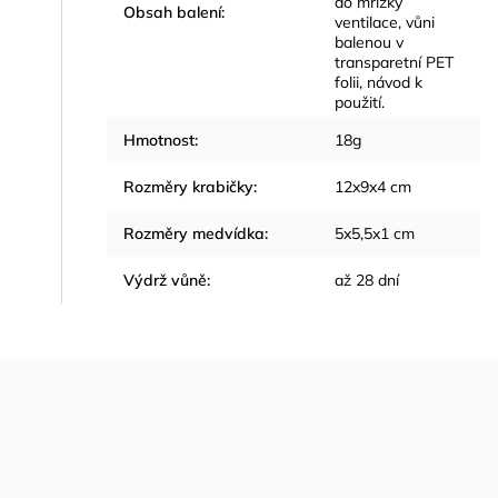
do mřížky
Obsah balení
:
ventilace, vůni
balenou v
transparetní PET
folii, návod k
použití.
Hmotnost
:
18g
Rozměry krabičky
:
12x9x4 cm
Rozměry medvídka
:
5x5,5x1 cm
Výdrž vůně
:
až 28 dní