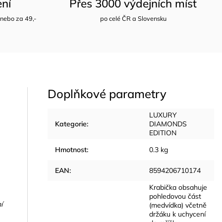
ení
Přes 3000 výdejních míst
nebo za 49,-
po celé ČR a Slovensku
Doplňkové parametry
LUXURY
Kategorie
:
DIAMONDS
EDITION
Hmotnost
:
0.3 kg
EAN
:
8594206710174
Krabička obsahuje
pohledovou část
í
(medvídka) včetně
držáku k uchycení