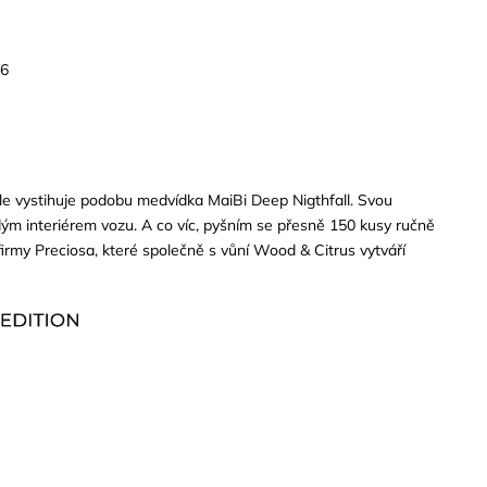
26
ale vystihuje podobu medvídka MaiBi Deep Nigthfall. Svou
ždým interiérem vozu. A co víc, pyšním se přesně 150 kusy ručně
firmy Preciosa, které společně s vůní Wood & Citrus vytváří