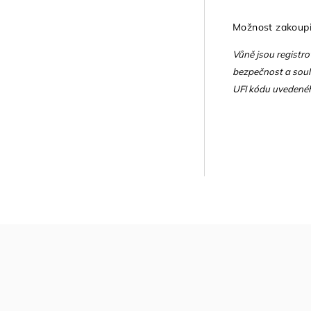
Možnost zakoupi
Vůně jsou registro
bezpečnost a soula
UFI kódu uvedenéh