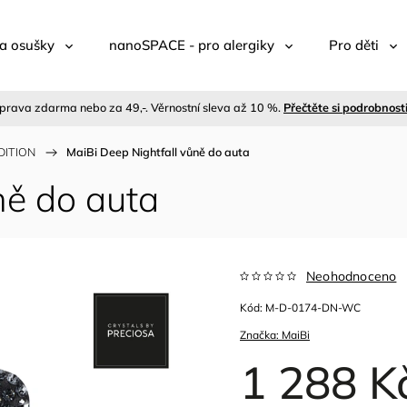
a osušky
nanoSPACE - pro alergiky
Pro děti
prava zdarma nebo za 49,-. Věrnostní sleva až 10 %.
Přečtěte si podrobnost
DITION
/
MaiBi Deep Nightfall vůně do auta
ně do auta
Neohodnoceno
Kód:
M-D-0174-DN-WC
Značka:
MaiBi
1 288 K