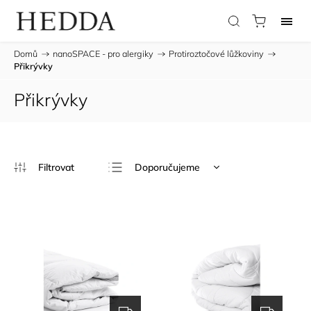
Domů
/
nanoSPACE - pro alergiky
/
Protiroztočové lůžkoviny
/
Přikrývky
Přikrývky
Doporučujeme
Nejlevnější
Nejdražší
Nejprodávanější
Abecedně