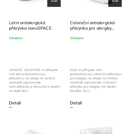
Letní antialergická
Celoroční antialergická
přikrývka nanoSPACE
přikrývka pro alergiky
nanoSPACE
Skladem
Skladem
140x200, 140x220Až se přikryjete
Když se přikryjete naší
naší letní protiroztočovou
protiroztočovou celoroční přikrývkou
přikrývkou, na alergii na roztoče
pro alergiky, na alergii na roztoče
okamžitě zapomenete.
okamžitě zapomenete. Celoroční
Letní přikrývka je lehoučká a ideální
přikrývka pro alergiky má ideální
na teplé letní...
tloušťku, že ji...
Detail
Detail