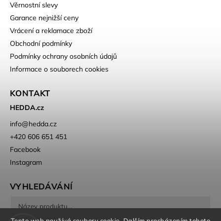
Věrnostní slevy
Garance nejnižší ceny
Vrácení a reklamace zboží
Obchodní podmínky
Podmínky ochrany osobních údajů
Informace o souborech cookies
KONTAKT
HEDDA.cz
info
@
hedda.cz
+420 606 651 451
Facebook
Instagram
VYHLEDÁVÁNÍ
Tento web používá soubory cookie. Dalším procházením tohoto