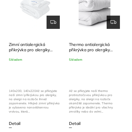
Zimní antialergická
Thermo antialergická
přikrývka pro alergiky
přikrývka pro alergiky
nanoSPACE
nanoSPACE
Skladem
Skladem
140x200, 140x220Až se přikryjete
Až se přikryjete naší thermo
naší zimní přikrývkou pro alergiky,
protiroztočovou přikrývkou pro
na alergii na roztoče ihned
alergiky, na alergii na roztoče
zapomenete. Hřejivá zimní přikrývka
okamžitě zapomenete. Thermo
je vybavena nanovlákennou
přikrývka je ideální pro všechny
vrstvou, která...
zmrzlíky nebo do velmi...
Detail
Detail