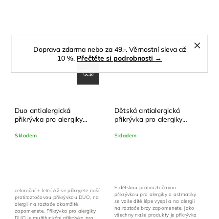
Doprava zdarma nebo za 49,-. Věrnostní sleva až
10 %.
Přečtěte si podrobnosti →
Duo antialergická
Dětská antialergická
přikrývka pro alergiky
přikrývka pro alergiky
nanoSPACE - 2 v 1
nanoSPACE
Skladem
Skladem
S dětskou protiroztočovou
celoroční + letní Až se přikryjete naší
přikrývkou pro alergiky a astmatiky
protiroztočovou přikrývkou DUO, na
se vaše dítě lépe vyspí a na alergii
alergii na roztoče okamžitě
na roztoče brzy zapomenete. Jako
zapomenete. Přikrývka pro alergiky
všechny naše produkty je přikrývka
DUO je multifunkční přikrývka pro...