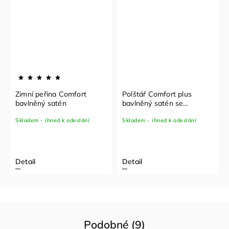
Zimní peřina Comfort
Polštář Comfort plus
bavlněný satén
bavlněný satén se
snímatelným vrchním
Skladem - ihned k odeslání
Skladem - ihned k odeslání
povlakem
Detail
Detail
Podobné (9)