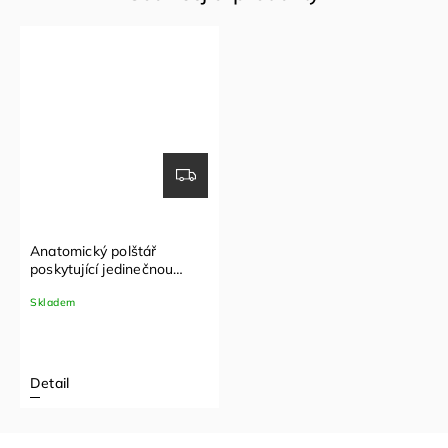
Anatomický polštář
poskytující jedinečnou
oporu TEMPUR® Original +
Skladem
povlak na polštář zdarma
Detail