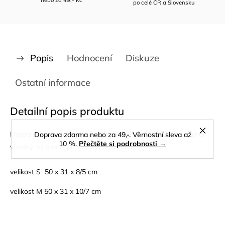
nebo za 49,- Kč
po celé ČR a Slovensku
Popis
Hodnocení
Diskuze
Ostatní informace
Detailní popis produktu
Hypoalergenní náhradní potah na polštář TEMPUR® Original
Doprava zdarma nebo za 49,-. Věrnostní sleva až
10 %.
Přečtěte si podrobnosti →
vhodný na praní i při vyšších teplotách.
velikost S 50 x 31 x 8/5 cm
velikost M 50 x 31 x 10/7 cm