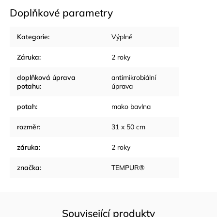
Doplňkové parametry
Kategorie
:
Výplně
Záruka
:
2 roky
doplňková úprava
antimikrobiální
potahu
:
úprava
potah
:
mako bavlna
rozměr
:
31 x 50 cm
záruka
:
2 roky
značka
:
TEMPUR®
Související produkty