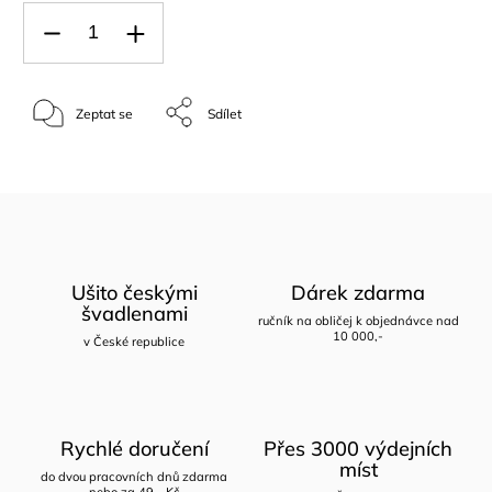
Zeptat se
Sdílet
Ušito českými
Dárek zdarma
švadlenami
ručník na obličej k objednávce nad
10 000,-
v České republice
Rychlé doručení
Přes 3000 výdejních
míst
do dvou pracovních dnů zdarma