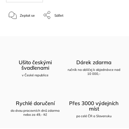
Zeptat se
Sdílet
Ušito českými
Dárek zdarma
švadlenami
ručník na obličej k objednávce nad
10 000,-
v České republice
Rychlé doručení
Přes 3000 výdejních
míst
do dvou pracovních dnů zdarma
nebo za 49,- Kč
po celé ČR a Slovensku