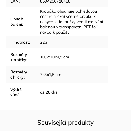
EAN
:
8594206710488
Krabička obsahuje pohledovou
část (cihlička) včetně držáku k
Obsah
uchycení do mřížky ventilace, vůni
balení
:
balenou v transparetní PET folii,
návod k použití.
Hmotnost
:
22g
Rozměry
10,5x10x4,5 cm
krabičky
:
Rozměry
7x3x1,5 cm
cihličky
:
Výdrž
až 28 dní
vůně
:
Související produkty