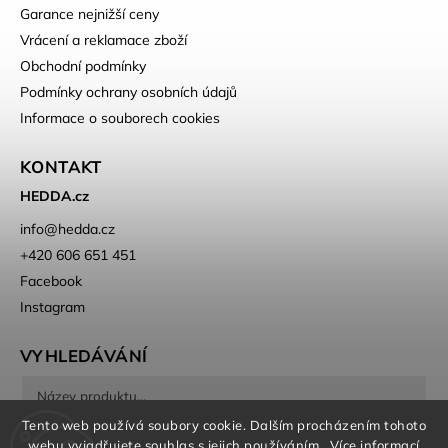
Garance nejnižší ceny
Vrácení a reklamace zboží
Obchodní podmínky
Podmínky ochrany osobních údajů
Informace o souborech cookies
KONTAKT
HEDDA.cz
info
@
hedda.cz
+420 606 651 451
Facebook
Instagram
VYHLEDÁVÁNÍ
Tento web používá soubory cookie. Dalším procházením tohoto
Hledat
webu vyjadřujete souhlas s jejich používáním.. Více informací