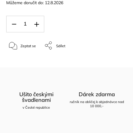
Můžeme doručit do:
12.8.2026
Zeptat se
Sdílet
Ušito českými
Dárek zdarma
švadlenami
ručník na obličej k objednávce nad
10 000,-
v České republice