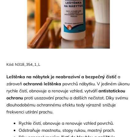
Kód:
N318_354_1_L
Leštěnka na nábytek je neabrazivní a bezpečný čistič
a
zároveň
ochranná leštěnka
povrchů nábytku. V jediném úkonu
rychle čistí, obnovuje a renovuje vzhled, vytváří
antistatickou
ochranu
proti usazování prachu a dalších nečistot. Díky svému
dlouhodobému ochrannému efektu tedy výrazně snižuje
frekvenci utírání prachu.
Rychle čistí, obnovuje a renovuje vzhled povrchů.
Odstraňuje mastnotu, stopy rukou, mastný prach.