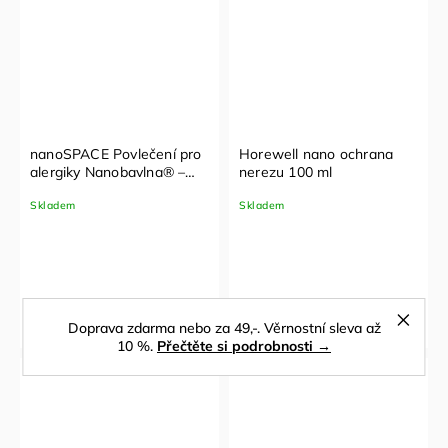
nanoSPACE Povlečení pro
Horewell nano ochrana
alergiky Nanobavlna® –
nerezu 100 ml
režná biobavlna 1+1
Skladem
Skladem
(140x200cm, 50x70cm)
Doprava zdarma nebo za 49,-. Věrnostní sleva až
10 %.
Přečtěte si podrobnosti →