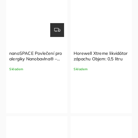
nanoSPACE Povlečení pro
Horewell Xtreme likvidátor
alergiky Nanobavlna® –
zápachu Objem: 0,5 litru
vzor lišky 1+1 (140x200,
Skladem
Skladem
70x90cm)