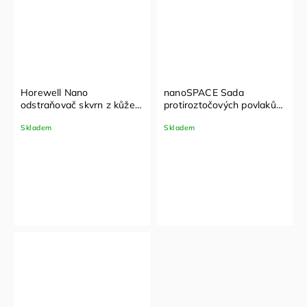
Horewell Nano
nanoSPACE Sada
odstraňovač skvrn z kůže
protiroztočových povlaků
a koženky 1 l
komplet
Skladem
Skladem
(70x90cm,140x200cm,90x200)