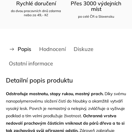
Rychlé doručení
Přes 3000 výdejních
míst
do dvou pracovních dnů zdarma
nebo za 49,- Kč
po celé ČR a Slovensku
Popis
Hodnocení
Diskuze
Ostatní informace
Detailní popis produktu
Odstraňuje mastnotu, stopy rukou, mastný prach.
Díky svému
nanopolymerovému složení čistí do hloubky a okamžitě vytváří
vysoký lesk. Povrch je nemastný a nelepivý, zvláčňuje a vyživuje
podklad a tím velmi prodlužuje životnost.
Ochranná vrstva
nedovolí prachovým částicím vniknout do pórů dřeva a to si
tak zachovává svůj přirozený odstín.
Zároveň zabraňuje