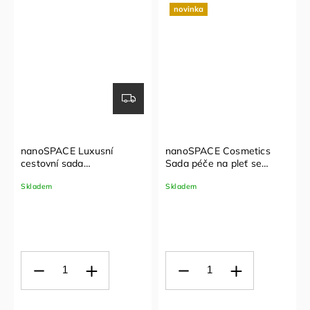
novinka
nanoSPACE Luxusní
nanoSPACE Cosmetics
cestovní sada
Sada péče na pleť se
Nanobavlna® – režná
sklonem k akné
Skladem
Skladem
biobavlna (prostěradlo v
provedení plachta +
polštář 50x50 cm)