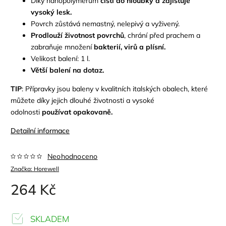
Díky nanopolymerům
čistí do hloubky a zajišťuje
vysoký lesk.
Povrch zůstává nemastný, nelepivý a vyživený.
Prodlouží životnost povrchů
, chrání před prachem a
zabraňuje množení
bakterií, virů a plísní.
Velikost balení: 1 l.
Větší balení na dotaz.
TIP
: Přípravky jsou baleny v kvalitních italských obalech, které
můžete díky jejich dlouhé životnosti a vysoké
odolnosti
používat opakovaně.
Detailní informace
Neohodnoceno
Značka:
Horewell
264 Kč
SKLADEM