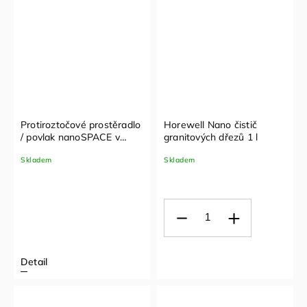
Protiroztočové prostěradlo
Horewell Nano čistič
/ povlak nanoSPACE v
granitových dřezů 1 l
provedení PLACHTA
Skladem
Skladem
Detail