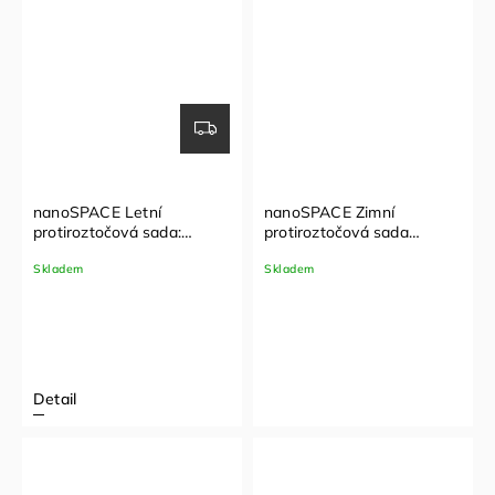
nanoSPACE Letní
nanoSPACE Zimní
protiroztočová sada:
protiroztočová sada
polštář + letní přikrývka
komplet: polštář + zimní
Skladem
Skladem
(70x90 cm,140x200 cm)
přikrývka + povlak na
matraci (70x90 cm,
140x200 cm,
90x200x20cm)
Detail