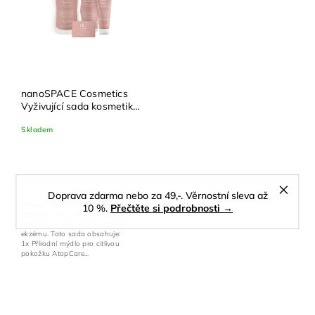
nanoSPACE Cosmetics
Vyživující sada kosmetiky
pro citlivou pokožku
Skladem
AtopCare
Doprava zdarma nebo za 49,-. Věrnostní sleva až
Výhodné baleníSada kosmetických
10 %.
Přečtěte si podrobnosti →
produktů pro velmi vysušenou
pokožku se sklonem k atopickému
ekzému. Tato sada obsahuje:
1x Přírodní mýdlo pro citlivou
pokožku AtopCare...