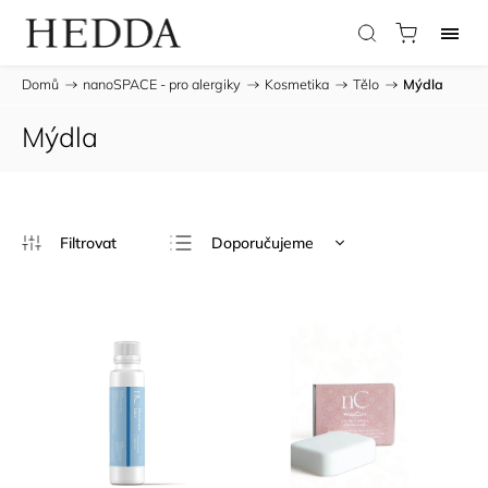
Domů
/
nanoSPACE - pro alergiky
/
Kosmetika
/
Tělo
/
Mýdla
Mýdla
Doporučujeme
Nejlevnější
Nejdražší
Nejprodávanější
Abecedně