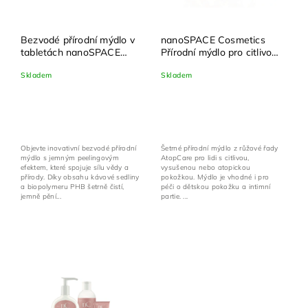
Bezvodé přírodní mýdlo v
nanoSPACE Cosmetics
tabletách nanoSPACE
Přírodní mýdlo pro citlivou
Cosmetics 45 tablet
pokožku AtopCare
Skladem
Skladem
Objevte inovativní bezvodé přírodní
Šetrné přírodní mýdlo z růžové řady
mýdlo s jemným peelingovým
AtopCare pro lidi s citlivou,
efektem, které spojuje sílu vědy a
vysušenou nebo atopickou
přírody. Díky obsahu kávové sedliny
pokožkou. Mýdlo je vhodné i pro
a biopolymeru PHB šetrně čistí,
péči o dětskou pokožku a intimní
jemně pění...
partie. ...