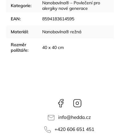
Nanobavlna® – Povlečení pro
Kategorie
:
alergiky nové generace
EAN
:
8594183614595
Materiál
:
Nanobavlna® režná
Rozměr
40 x 40 cm
polštáře
:
Facebook
Instagram
info
@
hedda.cz
+420 606 651 451