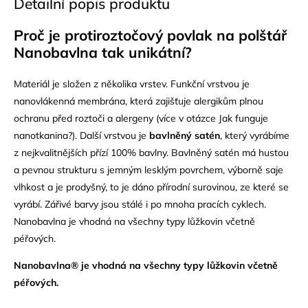
Detailní popis produktu
Proč je protiroztočový
povlak na polštář
Nanobavlna tak unikátní
?
Materiál je složen z několika vrstev. Funkční vrstvou je
nanovlákenná membrána, která zajišťuje alergikům plnou
ochranu před roztoči a alergeny (více v otázce Jak funguje
nanotkanina?). Další vrstvou je
bavlněný satén
, který vyrábíme
z nejkvalitnějších přízí 100% bavlny. Bavlněný satén má hustou
a pevnou strukturu s jemným lesklým povrchem, výborně saje
vlhkost a je prodyšný, to je dáno přírodní surovinou, ze které se
vyrábí. Zářivé barvy jsou stálé i po mnoha pracích cyklech.
Nanobavlna je vhodná na všechny typy lůžkovin včetně
péřových.
Nanobavlna® je vhodná na všechny typy lůžkovin včetně
péřových.