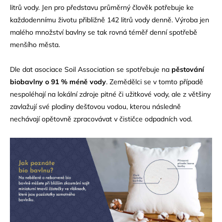
litrů vody. Jen pro představu průměrný člověk potřebuje ke
každodennímu životu přibližně 142 litrů vody denně. Výroba jen
malého množství bavlny se tak rovná téměř denní spotřebě
menšího města.
Dle dat asociace Soil Association se spotřebuje na
pěstování
biobavlny o 91 % méně vody
. Zemědělci se v tomto případě
nespoléhají na lokální zdroje pitné či užitkové vody, ale z většiny
zavlažují své plodiny dešťovou vodou, kterou následně
nechávají opětovně zpracovávat v čističce odpadních vod.