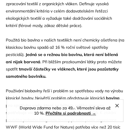
zpracování textilií z organických vláken. Definuje vysoká
environmentální kritéria v celém dodavatelském řetězci
ekologických textilií a vyžaduje také dodržování sociálních
kritérií (férové mzdy, zákaz dětské práce).
Použitá bio bavlna v našich textiliích není chemicky ošetřena (na
klasickou bavlnu spadá až 16 % roční světové spotřeby
pesticidů).
Jedná se o režnou bio bavlnu, která není bělená
ani nijak barvená
. Při bližším prozkoumání látky proto můžete
spatřit
tmavší částečky ve vláknech, které jsou pozůstatky
samotného bavlníku.
Používání biobavlny řeší i problém se spotřebou vody na výrobu
klasické bavlny. Největší problém představuje klasická
bavlna
pro spotřebu vody, které se během celého procesu
Doprava zdarma nebo za 49,-. Věrnostní sleva až
spotřebuje více než při výrobě jiných materiálů
. K získání
10 %.
Přečtěte si podrobnosti →
pouhého jednoho kilogramu bavlny je totiž podle organizace
WWF (World Wide Fund for Nature) potřeba více než 20 tisíc