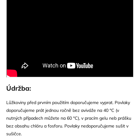
Údržba:
Lůžkoviny před prvním použitím doporučujeme vyprat. Povlaky
doporučujeme prát jednou ročně bez aviváže na 40 °C (v
nutných případech můžete na 60 °C), v pracím gelu neb prášku
bez obsahu chlóru a fosforu. Povlaky nedoporučujeme sušit v
sušičce.