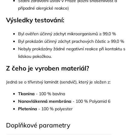
Státní zdravotní ústav v Praze (kožní snášenlivost a
případné alergické reakce)
Výsledky testování:
Byl ověřen účinný záchyt mikroorganismů ≥ 99,0 %
Byl prokázán účinný záchyt prachových částic ≥ 99,0 %
Nebyly prokázány žádné negativní reakce při kontaktu s
lidskou pokožkou.
Z čeho je vyroben materiá
l?
Jedná se o třívrstvý laminát (sendvič), který je složen z:
Tkanina
- 100 % bavlna
Nanovlákenná membrána
- 100 % Polyamid 6
Pletenina
- 100 % polyester
Doplňkové parametry