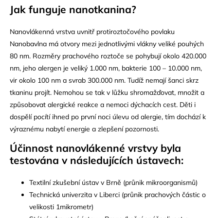
Jak funguje nanotkanina?
Nanovlákenná vrstva uvnitř protiroztočového povlaku
Nanobavlna má otvory mezi jednotlivými vlákny veliké pouhých
80 nm. Rozměry prachového roztoče se pohybují okolo 420.000
nm, jeho alergen je veliký 1.000 nm, bakterie 100 – 10.000 nm,
vir okolo 100 nm a svrab 300.000 nm. Tudíž nemají šanci skrz
tkaninu projít. Nemohou se tak v lůžku shromažďovat, množit a
způsobovat alergické reakce a nemoci dýchacích cest. Děti i
dospělí pocítí ihned po první noci úlevu od alergie, tím dochází k
výraznému nabytí energie a zlepšení pozornosti.
Účinnost nanovlá
kenn
é vrstvy byla
testována v následující
ch ústavech:
Textilní zkušební ústav v Brně (průnik mikroorganismů)
Technická univerzita v Liberci (průnik prachových částic o
velikosti 1mikrometr)