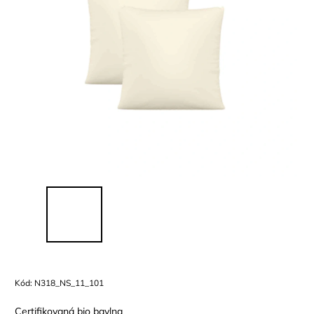
Kód:
N318_NS_11_101
Certifikovaná bio bavlna