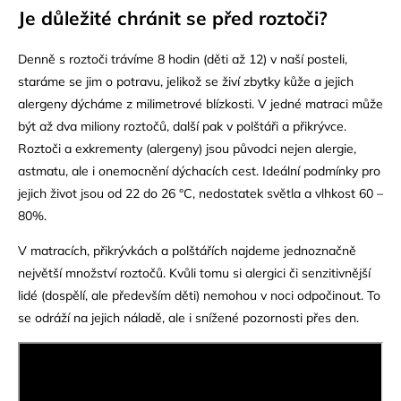
Je důležit
é
chránit se před roztoč
i?
Denně s roztoči trávíme 8 hodin (děti až 12) v naší posteli,
staráme se jim o potravu, jelikož se živí zbytky kůže a jejich
alergeny dýcháme z milimetrové blízkosti. V jedné matraci může
být až dva miliony roztočů, další pak v polštáři a přikrývce.
Roztoči a exkrementy (alergeny) jsou původci nejen alergie,
astmatu, ale i onemocnění dýchacích cest. Ideální podmínky pro
jejich život jsou od 22 do 26 °C, nedostatek světla a vlhkost 60 –
80%.
V matracích, přikrývkách a polštářích najdeme jednoznačně
největší množství roztočů. Kvůli tomu si alergici či senzitivnější
lidé (dospělí, ale především děti) nemohou v noci odpočinout. To
se odráží na jejich náladě, ale i snížené pozornosti přes den.