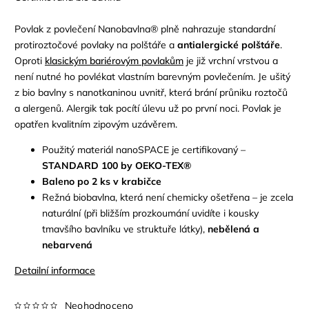
Povlak z povlečení Nanobavlna® plně nahrazuje standardní
protiroztočov
é
povlaky na polštáře a
antialergick
é polštáře
.
Oproti
klasickým bariérovým povlakům
je již vrchní vrstvou a
není nutné ho povlékat vlastním barevným povlečením. Je ušitý
z bio bavlny s nanotkaninou uvnitř, která brání průniku roztočů
a alergenů
. Alergik
tak
poc
ítí úlevu už po první noci. Povlak je
opatřen kvalitním zipovým uzávěrem.
Použitý materiál nanoSPACE je certifikovaný –
STANDARD 100 by OEKO-TEX®
Baleno po 2 ks v krabičce
Režná biobavlna, která není chemicky ošetřena – je zcela
naturální (při bližším prozkoumání uvidíte i kousky
tmavšího bavlníku ve struktuře látky),
nebělená a
nebarvená
Detailní informace
Neohodnoceno