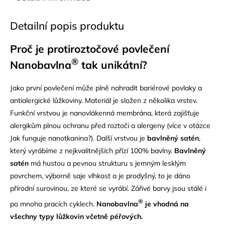
Detailní popis produktu
Proč je protiroztočov
é povlečení
®
Nanobavlna
tak unikátní
?
Jako první povlečení může plně nahradit bariérové povlaky a
antialergické lůžkoviny. Materiál je složen z několika vrstev.
Funkční vrstvou je nanovlákenná membrána, která zajišťuje
alergikům plnou ochranu před roztoči a alergeny (více v otázce
Jak funguje nanotkanina?). Další vrstvou je
bavlněný satén
,
který vyrábíme z nejkvalitnějších přízí 100% bavlny.
Bavlněný
satén
má hustou a pevnou strukturu s jemným lesklým
povrchem, výborně saje vlhkost a je prodyšný, to je dáno
přírodní surovinou, ze které se vyrábí. Zářivé barvy jsou stálé i
®
po mnoha pracích cyklech.
Nanobavlna
je vhodná na
všechny typy lůžkovin včetně péřových.