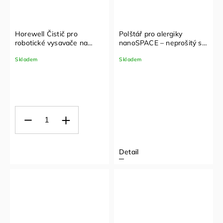
Horewell Čistič pro
Polštář pro alergiky
robotické vysavače na
nanoSPACE – neprošitý se
pevné podlahy 1 l
zipem Rozměry: 45 x 60
Skladem
Skladem
cm, Váha: 500 g
Detail