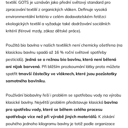
textilií. GOTS je uznáván jako přední světový standard pro
zpracování textilií z organických vláken. Definuje vysoká
environmentální kritéria v celém dodavatelském řetězci
ekologických textilií a vyžaduje také dodržování sociálních
kritérií (férové mzdy, zákaz dětské práce).
Použitá bio bavlna v našich textiliích není chemicky ošetřena (na
klasickou bavlnu spadá až 16 % roční světové spotřeby
pesticidů).
Jedná se o režnou bio bavlnu, která není bělená
ani nijak barvená
. Při bližším prozkoumání látky proto můžete
spatřit
tmavší částečky ve vláknech, které jsou pozůstatky
samotného bavlníku.
Používání biobavlny řeší i problém se spotřebou vody na výrobu
klasické bavlny. Největší problém představuje klasická
bavlna
pro spotřebu vody, které se během celého procesu
spotřebuje více než při výrobě jiných materiálů
. K získání
pouhého jednoho kilogramu bavlny je totiž podle organizace