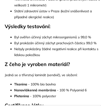
velikosti 1 mikrometr)
Státní zdravotní ústav v Praze (kožní snášenlivost a
případné alergické reakce)
Výsledky testování:
Byl ověřen účinný záchyt mikroorganismů
≥
99,0 %
Byl prokázán účinný záchyt prachových částic
≥
99,0 %
Nebyly prokázány žádné negativní reakce při kontaktu s
lidskou pokožkou
Z čeho je vyroben materiá
l?
Jedná se o třívrstvý laminát (sendvič), ve složení:
Tkanina
- 100% bio bavlna
Nanovlákenná membrána
- 100 % Polyamid 6
Pletenina
- 100% polyester
Certifikace látky