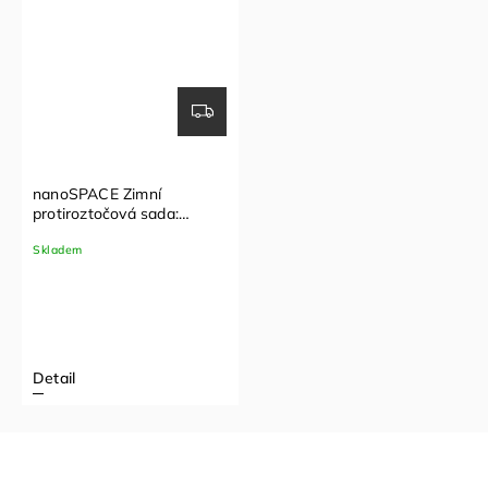
nanoSPACE Zimní
protiroztočová sada:
polštář + zimní přikrývka
Skladem
(70x90 cm, 140x200 cm)
Detail