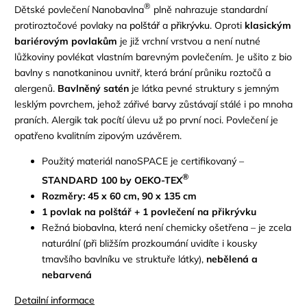
®
Dětské povlečení Nanobavlna
plně nahrazuje standardní
protiroztočov
é
povlaky na
polštář
a
přikrývku
. Oproti
klasickým
bariérovým povlakům
je již vrchní vrstvou a není nutné
lůžkoviny povlékat vlastním barevným povlečením. Je ušito z bio
bavlny s nanotkaninou uvnitř, která brání průniku roztočů a
alergenů
.
Bavlněný sat
é
n
je látka pevn
é
struktury s jemným
lesklým povrchem, jehož zářiv
é
barvy zůstávají stál
é
i po mnoha
praních.
Alergik
tak
poc
ítí úlevu už po první noci. Povlečení je
opatřeno kvalitním zipovým uzávěrem.
Použitý materiál nanoSPACE je certifikovaný –
®
STANDARD 100 by OEKO-TEX
Rozměry: 45 x 60 cm, 90 x 135 cm
1 povlak na polštář + 1 povlečení na přikrývku
Režná biobavlna, která není chemicky ošetřena – je zcela
naturální (při bližším prozkoumání uvidíte i kousky
tmavšího bavlníku ve struktuře látky),
nebělená a
nebarvená
Detailní informace