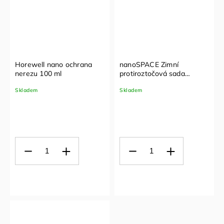
Horewell nano ochrana
nanoSPACE Zimní
nerezu 100 ml
protiroztočová sada
komplet: polštář + zimní
Skladem
Skladem
přikrývka + povlak na
matraci (70x90 cm,
140x200 cm,
90x200x20cm)