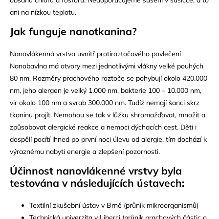
ani na nízkou teplotu.
Jak funguje nanotkanina?
Nanovlákenná vrstva uvnitř protiroztočového povlečení
Nanobavlna má otvory mezi jednotlivými vlákny velké pouhých
80 nm. Rozměry prachového roztoče se pohybují okolo 420.000
nm, jeho alergen je velký 1.000 nm, bakterie 100 – 10.000 nm,
vir okolo 100 nm a svrab 300.000 nm. Tudíž nemají šanci skrz
tkaninu projít. Nemohou se tak v lůžku shromažďovat, množit a
způsobovat alergické reakce a nemoci dýchacích cest. Děti i
dospělí pocítí ihned po první noci úlevu od alergie, tím dochází k
výraznému nabytí energie a zlepšení pozornosti.
Účinnost nanovlá
kenn
é vrstvy byla
testována v následující
ch ústavech:
Textilní zkušební ústav v Brně (průnik mikroorganismů)
Technická univerzita v Liberci (průnik prachových částic o