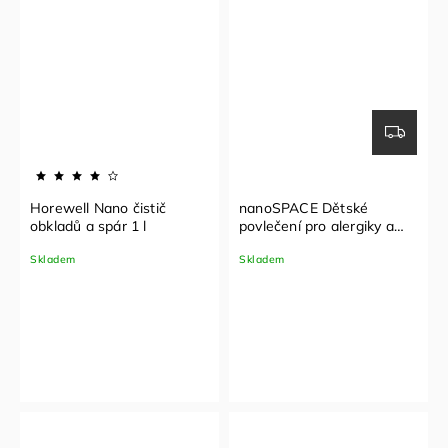
Horewell Nano čistič
nanoSPACE Dětské
obkladů a spár 1 l
povlečení pro alergiky a
atopiky do postýlky
Skladem
Skladem
Nanobavlna® – vzor lišky
1+1 (90x135, 45x60cm)