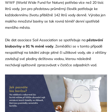
WWF (World Wide Fund for Nature) potřeba více než 20 tisíc
litrů vody. Jen pro představu průměrný člověk potřebuje ke
každodennímu životu přibližně 142 litrů vody denně. Výroba jen
malého množství bavlny se tak rovná téměř denní spotřebě
menšího města.
Dle dat asociace Soil Association se spotřebuje na
pěstování
biobavlny o 91 % méně vody
. Zemědělci se v tomto případě
nespoléhají na lokální zdroje pitné či užitkové vody, ale z většiny
zavlažují své plodiny dešťovou vodou, kterou následně
nechávají opětovně zpracovávat v čističce odpadních vod.