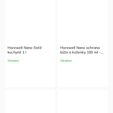
Horewell Nano čistič
Horewell Nano ochrana
kuchyně 1 l
kůže a koženky 100 ml –
tekutá impregnace
Skladem
Skladem