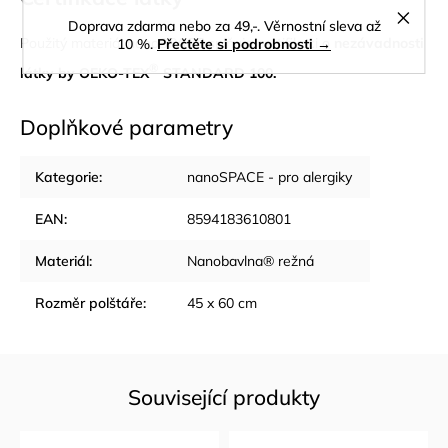
Doprava zdarma nebo za 49,-. Věrnostní sleva až
Použitý materiál nanoSPACE s
plňuje certifikaci o
nezávadnosti
10 %.
Přečtěte si podrobnosti →
®
látky by OEKO-TEX
STANDARD 100.
Doplňkové parametry
Kategorie
:
nanoSPACE - pro alergiky
EAN
:
8594183610801
Materiál
:
Nanobavlna® režná
Rozměr polštáře
:
45 x 60 cm
Související produkty