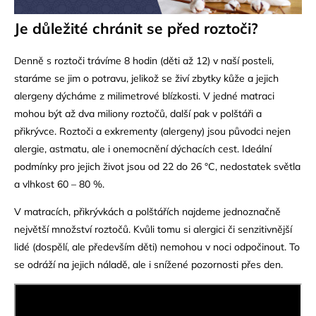
Je důležit
é
chránit se před roztoč
i?
Denně s roztoči trávíme 8 hodin (děti až 12) v naší posteli,
staráme se jim o potravu, jelikož se živí zbytky kůže a jejich
alergeny dýcháme z milimetrové blízkosti. V jedné matraci
mohou být až dva miliony roztočů, další pak v polštáři a
přikrývce. Roztoči a exkrementy (alergeny) jsou původci nejen
alergie, astmatu, ale i onemocnění dýchacích cest. Ideální
podmínky pro jejich život jsou od 22 do 26 °C, nedostatek světla
a vlhkost 60 – 80 %.
V matracích, přikrývkách a polštářích najdeme jednoznačně
největší množství roztočů. Kvůli tomu si alergici či senzitivnější
lidé (dospělí, ale především děti) nemohou v noci odpočinout. To
se odráží na jejich náladě, ale i snížené pozornosti přes den.