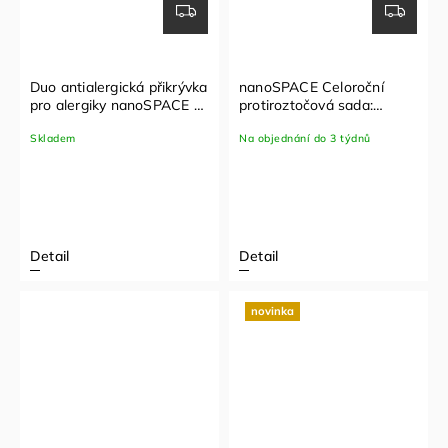
Duo antialergická přikrývka
nanoSPACE Celoroční
pro alergiky nanoSPACE -
protiroztočová sada:
2 v 1
polštář + celoroční
Skladem
Na objednání do 3 týdnů
přikrývka (70x90
cm,140x200 cm)
Detail
Detail
novinka