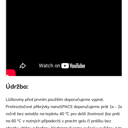
Údržba:
Lůžkoviny před prvním použitím doporučujeme vyprat.
Protiroztočové přikrývky nanoSPACE doporučujeme prát 1x - 2x
ročně bez aviváže na teplotu 40 °C pro delší životnost (lze prát
na 60 °C v nutných případech) v pracím gelu či prášku bez
obsahu chlóru a fosforu. Nedoporučujeme sušení v sušičce, a to