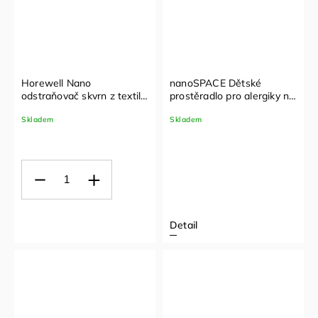
Horewell Nano
nanoSPACE Dětské
odstraňovač skvrn z textilu
prostěradlo pro alergiky na
1 l
matraci do postýlky – s
Skladem
Skladem
gumou | Nanobavlna® –
vzor lišky
Detail