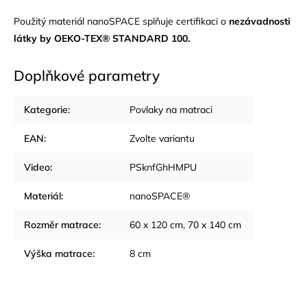
Použitý materiál nanoSPACE s
plňuje certifikaci o
nezávadnosti
látky by OEKO-TEX® STANDARD 100.
Doplňkové parametry
Kategorie
:
Povlaky na matraci
EAN
:
Zvolte variantu
Video
:
PSknfGhHMPU
Materiál
:
nanoSPACE®
Rozměr matrace
:
60 x 120 cm, 70 x 140 cm
Výška matrace
:
8 cm