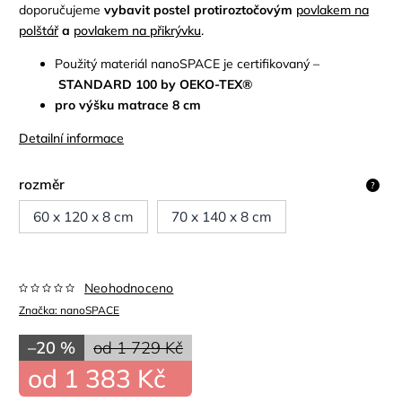
doporučujeme
vybavit postel protiroztočovým
povlakem na
polštář
a
povlakem na přikrývku
.
Použitý materiál nanoSPACE je certifikovaný –
STANDARD 100 by OEKO-TEX®
pro výšku matrace 8 cm
Detailní informace
rozměr
?
60 x 120 x 8 cm
70 x 140 x 8 cm
Neohodnoceno
Značka:
nanoSPACE
–20 %
od 1 729 Kč
od
1 383 Kč