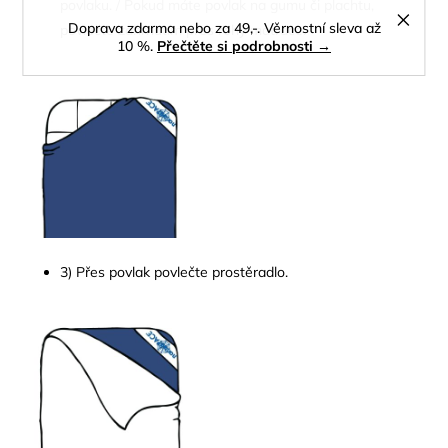
povlaku. / Pokud máte povlak na gumu či plachtu,
Doprava zdarma nebo za 49,-. Věrnostní sleva až
povlečte zahrnutím přes rohy matrace.
10 %.
Přečtěte si podrobnosti →
3) Přes povlak povlečte prostěradlo.