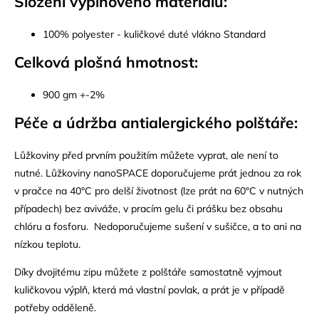
Složení výplňového materiálu:
100% polyester - kuličkové duté vlákno Standard
Celková plošná hmotnost:
900 gm +-2%
Péče a údržba antialergického polštáře:
Lůžkoviny před prvním použitím můžete vyprat, ale není to
nutné. Lůžkoviny nanoSPACE doporučujeme prát jednou za rok
v pračce na
40°C pro delší životnost (lze prát na 60°C v nutných
případech)
bez aviváže, v pracím gelu či prášku bez obsahu
chlóru a fosforu. Nedoporučujeme sušení v sušičce, a to ani na
nízkou teplotu.
Díky dvojitému zipu můžete z polštáře samostatně vyjmout
kuličkovou výplň, která má vlastní povlak, a prát je v případě
potřeby odděleně.