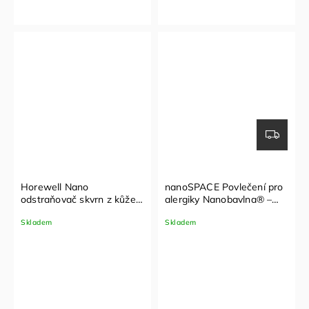
Horewell Nano
nanoSPACE Povlečení pro
odstraňovač skvrn z kůže
alergiky Nanobavlna® –
a koženky 1 l
vzor lišky 1+1 (140x200,
Skladem
Skladem
70x90cm)