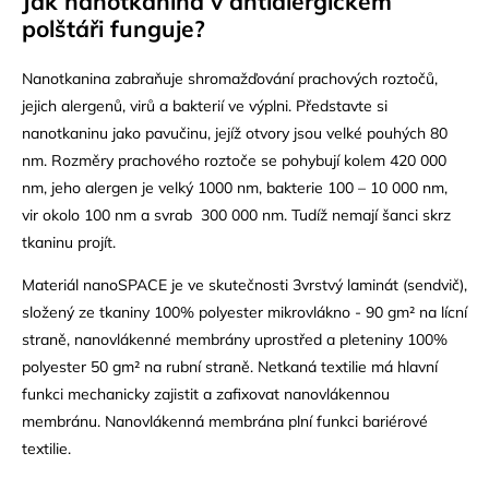
Jak nanotkanina v antialergickém
polštáři funguje?
Nanotkanina zabraňuje shromažďování prachových roztočů,
jejich alergenů, virů a bakterií ve výplni. Představte si
nanotkaninu jako pavučinu, jejíž otvory jsou velké pouhých 80
nm. Rozměry prachového roztoče se pohybují kolem 420 000
nm, jeho alergen je velký 1000 nm, bakterie 100 – 10 000 nm,
vir okolo 100 nm a svrab 300 000 nm. Tudíž nemají šanci skrz
tkaninu projít.
Materiál nanoSPACE je ve skutečnosti 3vrstvý laminát (sendvič),
složený ze tkaniny 100% polyester mikrovlákno - 90 gm² na lícní
straně, nanovlákenné membrány uprostřed a pleteniny 100%
polyester 50 gm² na rubní straně. Netkaná textilie má hlavní
funkci mechanicky zajistit a zafixovat nanovlákennou
membránu. Nanovlákenná membrána plní funkci bariérové
textilie.