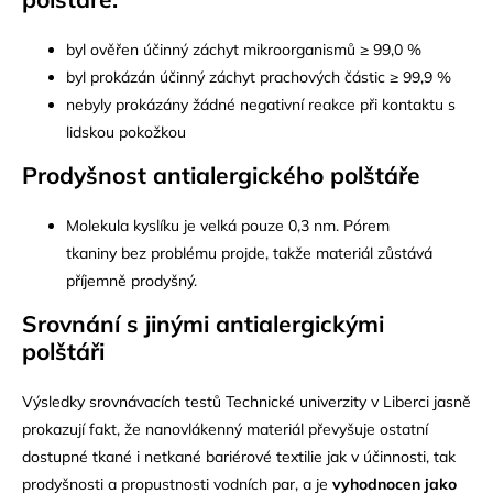
byl ověřen účinný záchyt mikroorganismů ≥ 99,0 %
byl prokázán účinný záchyt prachových částic ≥ 99,9 %
nebyly prokázány žádné negativní reakce při kontaktu s
lidskou pokožkou
Prodyšnost antialergického polštáře
Molekula kyslíku je velká pouze 0,3 nm. Pórem
tkaniny bez problému projde, takže materiál zůstává
příjemně prodyšný.
Srovnání s jinými antialergickými
polštáři
Výsledky srovnávacích testů Technické univerzity v Liberci jasně
prokazují fakt, že nanovlákenný materiál převyšuje ostatní
dostupné tkané i netkané bariérové textilie jak v účinnosti, tak
prodyšnosti a propustnosti vodních par, a je
vyhodnocen jako