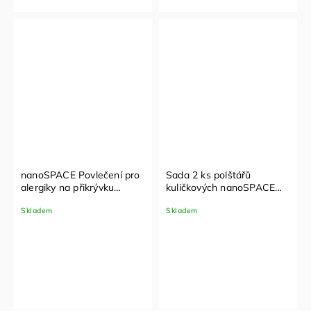
nanoSPACE Povlečení pro
Sada 2 ks polštářů
alergiky na přikrývku
kuličkových nanoSPACE
140x220 Nanobavlna® –
neprošitých bez zipu 40 x
Skladem
Skladem
modrá
40 cm, 400 g