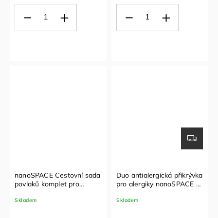
nanoSPACE Cestovní sada
Duo antialergická přikrývka
povlaků komplet pro
pro alergiky nanoSPACE -
alergiky (3 ks)
2 v 1
Skladem
Skladem