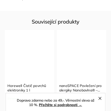
Související produkty
Horewell Čistič povrchů
nanoSPACE Povlečení pro
elektroniky 1 l
alergiky Nanobavlna® –
režná biobavlna 1+1
Skladem
Skladem
(140x200cm, 50x70cm)
Doprava zdarma nebo za 49,-. Věrnostní sleva až
10 %.
Přečtěte si podrobnosti →