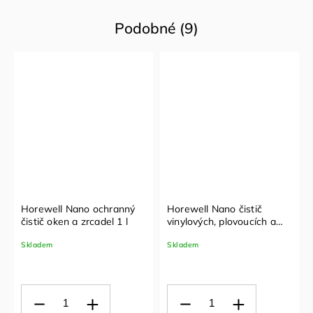
Podobné (9)
Horewell Nano ochranný
Horewell Nano čistič
čistič oken a zrcadel 1 l
vinylových, plovoucích a
PVC podlah -
Skladem
Skladem
superkoncentrát 1 l