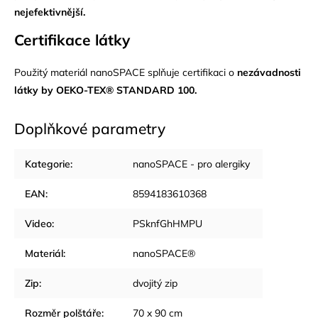
nejefektivnější.
Certifikace látky
Použitý materiál nanoSPACE s
plňuje certifikaci o
nezávadnosti
látky by OEKO-TEX® STANDARD 100.
Doplňkové parametry
Kategorie
:
nanoSPACE - pro alergiky
EAN
:
8594183610368
Video
:
PSknfGhHMPU
Materiál
:
nanoSPACE®
Zip
:
dvojitý zip
Rozměr polštáře
:
70 x 90 cm