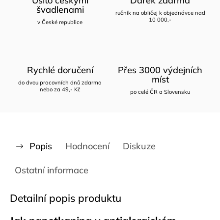
Ušito českými
Dárek zdarma
švadlenami
ručník na obličej k objednávce nad
10 000,-
v České republice
Rychlé doručení
Přes 3000 výdejních
míst
do dvou pracovních dnů zdarma
nebo za 49,- Kč
po celé ČR a Slovensku
Popis
Hodnocení
Diskuze
Ostatní informace
Detailní popis produktu