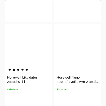
Horewell Likvidátor
Horewell Nano
zápachu 1 l
odstraňovač skvrn z textilu
1 l
Skladem
Skladem