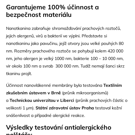
Garantujeme 100% účinnost a
bezpečnost materiálu
Nanotkanina zabraňuje shromažďování prachových roztočů,
jejich alergenů, virů a bakterií ve výplni. Představte si
nanotkaninu jako pavučinu, jejíž otvory jsou velké pouhých 80
nm. Rozměry prachového roztoče se pohybují kolem 420 000
nm, jeho alergen je velký 1000 nm, bakterie 100 – 10 000 nm,
vir okolo 100 nm a svrab 300 000 nm. Tudíž nemají šanci skrz
tkaninu projít.
Účinnost nanovlákenné membrány byla testována
Textilním
zkušebním ústavem v Brně
(průnik mikroorganismů)
a
T
echnickou
univerzitou v Liberc
i
(průnik prachových částic o
velikosti 1 µm).
Státní zdravotní ústav Praha
testoval kožní
snášenlivost a případné alergické reakce.
Výsledky testování antialergického
polštáře: