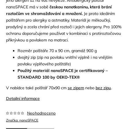
jeho alergen už na vás nevyleze. Antialergický polštář
nanoSPACE má v sobě
českou nanotkaninu, která brání
roztočům ve shromažďování a množení.
Je proto ideálním
polštářem pro alergiky a astmatiky. Materiál je měkoučký,
prodyšný a zcela chrání před roztoči i jejich alergeny. Pro 100%
ochranu doporučujeme používat v kombinaci s protiroztočovou
přikrývkou a povlakem na matraci.
Rozměr polštáře 70 x 90 cm, gramáž 900 g
dvojitý zip (zip na povlaku vnitřní výplně i na vnějším
povlaku výplňového polštáře)
Použitý materiál nanoSPACE je certifikovaný –
STANDARD 100 by OEKO-TEX®
V nabídce také polštář 70x90 cm
se zipem
nebo
bez zipu
.
Detailní informace
Neohodnoceno
Značka:
nanoSPACE