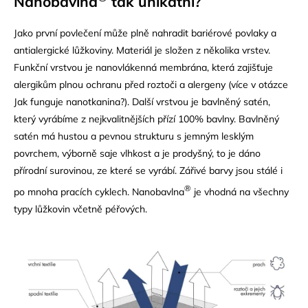
Nanobavlna
tak unikátní
?
Jako první povlečení může plně nahradit bariérové povlaky a
antialergické lůžkoviny. Materiál je složen z několika vrstev.
Funkční vrstvou je nanovlákenná membrána, která zajišťuje
alergikům plnou ochranu před roztoči a alergeny (více v otázce
Jak funguje nanotkanina?). Další vrstvou je bavlněný satén,
který vyrábíme z nejkvalitnějších přízí 100% bavlny. Bavlněný
satén má hustou a pevnou strukturu s jemným lesklým
povrchem, výborně saje vlhkost a je prodyšný, to je dáno
přírodní surovinou, ze které se vyrábí. Zářivé barvy jsou stálé i
®
po mnoha pracích cyklech. Nanobavlna
je vhodná na všechny
typy lůžkovin včetně péřových.