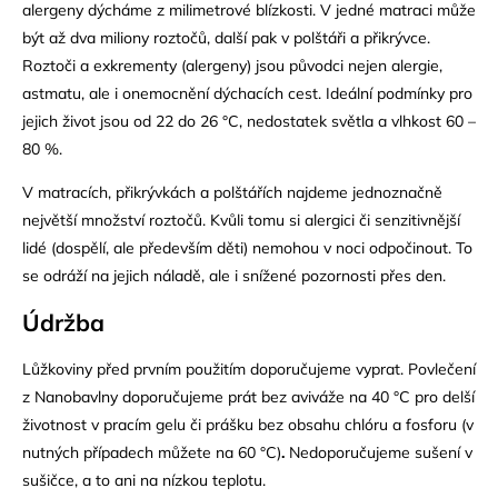
alergeny dýcháme z milimetrové blízkosti. V jedné matraci může
být až dva miliony roztočů, další pak v polštáři a přikrývce.
Roztoči a exkrementy (alergeny) jsou původci nejen alergie,
astmatu, ale i onemocnění dýchacích cest. Ideální podmínky pro
jejich život jsou od 22 do 26 °C, nedostatek světla a vlhkost 60 –
80 %.
V matracích, přikrývkách a polštářích najdeme jednoznačně
největší množství roztočů. Kvůli tomu si alergici či senzitivnější
lidé (dospělí, ale především děti) nemohou v noci odpočinout. To
se odráží na jejich náladě, ale i snížené pozornosti přes den.
Údržba
Lůžkoviny před prvním použitím doporučujeme vyprat. Povlečení
z Nanobavlny doporučujeme prát bez aviváže na 40 °C
pro delší
životnost
v pracím gelu či prášku bez obsahu chlóru a fosforu (v
nutných případech můžete na 60 °C)
.
Nedoporučujeme sušení v
sušičce, a to ani na nízkou teplotu.