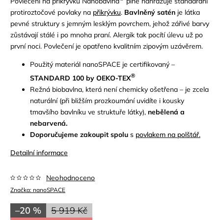
Povlečení na přikrývku Nanobavlna
plně nahrazuje standardní
protiroztočov
é
povlaky na
přikrývku
.
Bavlněný sat
é
n
je látka
pevn
é
struktury s jemným lesklým povrchem, jehož zářiv
é
barvy
zůstávají stál
é
i po mnoha praní.
Alergik
tak
poc
ítí úlevu už po
první noci. Povlečení je opatřeno kvalitním zipovým uzávěrem.
Použitý materiál nanoSPACE je certifikovaný –
®
STANDARD 100 by OEKO-TEX
Režná biobavlna, která není chemicky ošetřena – je zcela
naturální (při bližším prozkoumání uvidíte i kousky
tmavšího bavlníku ve struktuře látky),
nebělená a
nebarvená.
Doporučujeme zakoupit spolu
s
povlakem na polštář.
Detailní informace
Neohodnoceno
Značka:
nanoSPACE
–20 %
5 919 Kč