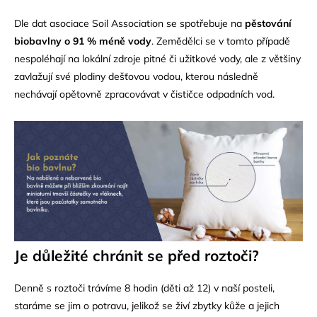
Dle dat asociace Soil Association se spotřebuje na
pěstování
biobavlny o 91 % méně vody
. Zemědělci se v tomto případě
nespoléhají na lokální zdroje pitné či užitkové vody, ale z většiny
zavlažují své plodiny dešťovou vodou, kterou následně
nechávají opětovně zpracovávat v čističce odpadních vod.
Je důležit
é
chránit se před roztoč
i?
Denně s roztoči trávíme 8 hodin (děti až 12) v naší posteli,
staráme se jim o potravu, jelikož se živí zbytky kůže a jejich