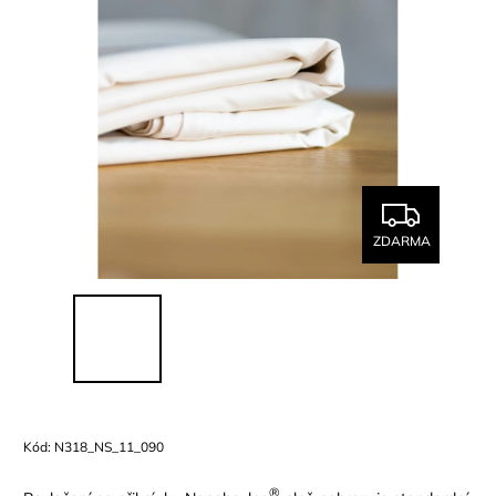
ZDARMA
Kód:
N318_NS_11_090
®