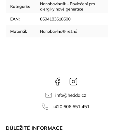
Nanobavlna® – Povlečení pro
Kategorie
:
alergiky nové generace
EAN
:
8594183618500
Materiál
:
Nanobavlna® režná
Facebook
Instagram
info
@
hedda.cz
+420 606 651 451
DŮLEŽITÉ INFORMACE