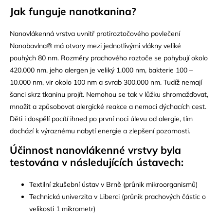
Jak funguje nanotkanina?
Nanovlákenná vrstva uvnitř protiroztočového povlečení
Nanobavlna
®
má otvory mezi jednotlivými vlákny veliké
pouhých 80 nm. Rozměry prachového roztoče se pohybují okolo
420.000 nm, jeho alergen je veliký 1.000 nm, bakterie 100 –
10.000 nm, vir okolo 100 nm a svrab 300.000 nm. Tudíž nemají
šanci skrz tkaninu projít. Nemohou se tak v lůžku shromažďovat,
množit a způsobovat alergické reakce a nemoci dýchacích cest.
Děti i dospělí pocítí ihned po první noci úlevu od alergie, tím
dochází k výraznému nabytí energie a zlepšení pozornosti.
Účinnost nanovlá
kenn
é vrstvy byla
testována v následující
ch ústavech:
Textilní zkušební ústav v Brně (průnik mikroorganismů)
Technická univerzita v Liberci (průnik prachových částic o
velikosti 1 mikrometr)