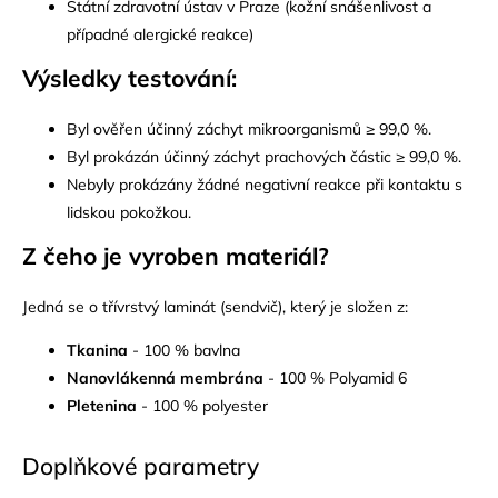
Státní zdravotní ústav v Praze (kožní snášenlivost a
případné alergické reakce)
Výsledky testování:
Byl ověřen účinný záchyt mikroorganismů ≥ 99,0 %.
Byl prokázán účinný záchyt prachových částic ≥ 99,0 %.
Nebyly prokázány žádné negativní reakce při kontaktu s
lidskou pokožkou.
Z čeho je vyroben materiá
l?
Jedná se o třívrstvý laminát (sendvič), který je složen z:
Tkanina
- 100 % bavlna
Nanovlákenná membrána
- 100 % Polyamid 6
Pletenina
- 100 % polyester
Doplňkové parametry