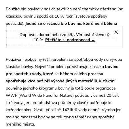
Použitá bio bavlna v našich textiliích není chemicky ošetřena (na
klasickou bavlnu spadá až 16 % roční světové spotřeby
pesticidů).
Jedná se o režnou bio bavlnu, která není bělená
ani nijak barvená
. Při bližším prozkoumání látky proto můžete
Doprava zdarma nebo za 49,-. Věrnostní sleva až
spatřit
tmavší částečky ve vláknech, které jsou pozůstatky
10 %.
Přečtěte si podrobnosti →
samotného bavlníku.
Používání biobavlny řeší i problém se spotřebou vody na výrobu
klasické bavlny. Největší problém představuje klasická
bavlna
pro spotřebu vody, které se během celého procesu
spotřebuje více než při výrobě jiných materiálů
. K získání
pouhého jednoho kilogramu bavlny je totiž podle organizace
WWF (World Wide Fund for Nature) potřeba více než 20 tisíc
litrů vody. Jen pro představu průměrný člověk potřebuje ke
každodennímu životu přibližně 142 litrů vody denně. Výroba jen
malého množství bavlny se tak rovná téměř denní spotřebě
menšího města.