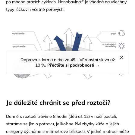
®
po mnoha pracích cyklech. Nanobavlna
je vhodná na všechny
typy lůžkovin včetně péřových.
Doprava zdarma nebo za 49,-. Věrnostní sleva až
10 %.
Přečtěte si podrobnosti →
Je důležit
é
chránit se před roztoč
i?
Denně s roztoči trávíme 8 hodin (děti až 12) v naší posteli,
staráme se jim o potravu, jelikož se živí zbytky kůže a jejich
alergeny dýcháme z milimetrové blízkosti. V jedné matraci může