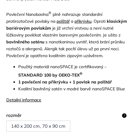
®
Povlečení Nanobavlna
plně nahrazuje standardní
protiroztočov
é
povlaky na
polštář
a
přikrývku
. Oproti
klasickým
bariérovým povlakům
je již vrchní vrstvou a není nutné
lůžkoviny povlékat vlastním barevným povlečením. Je ušito z
bavlněného saténu
s nanotkaninou uvnitř, která brání průniku
roztočů a alergenů
.
Alergik
tak
poc
ítí úlevu už po první noci.
Povlečení je opatřeno kvalitním zipovým uzávěrem.
Použitý materiál nanoSPACE je certifikovaný –
®
STANDARD 100 by OEKO-TEX
1 povlečení na přikrývku + 1 povlak na polštář
Kvalitní bavlněný satén v modré barvě nanoSPACE Blue
Detailní informace
rozměr
?
140 x 200 cm, 70 x 90 cm