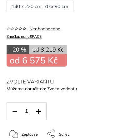
140 x 220 cm, 70 x 90 cm
Neohodnoceno
Značka:
nanoSPACE
–20 %
od 8 219 Kč
od
6 575 Kč
ZVOLTE VARIANTU
Můžeme doručit do:
Zvolte variantu
Zeptat se
Sdílet