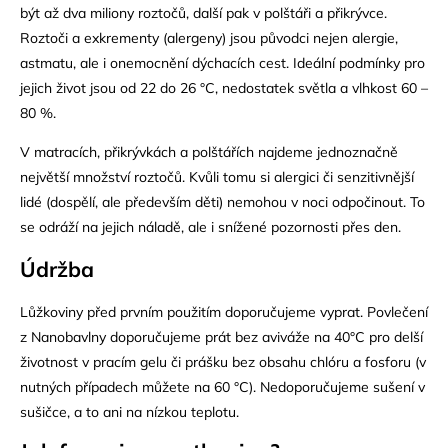
být až dva miliony roztočů, další pak v polštáři a přikrývce.
Roztoči a exkrementy (alergeny) jsou původci nejen alergie,
astmatu, ale i onemocnění dýchacích cest. Ideální podmínky pro
jejich život jsou od 22 do 26 °C, nedostatek světla a vlhkost 60 –
80 %.
V matracích, přikrývkách a polštářích najdeme jednoznačně
největší množství roztočů. Kvůli tomu si alergici či senzitivnější
lidé (dospělí, ale především děti) nemohou v noci odpočinout. To
se odráží na jejich náladě, ale i snížené pozornosti přes den.
Údržba
Lůžkoviny před prvním použitím doporučujeme vyprat. Povlečení
z Nanobavlny doporučujeme prát bez aviváže na 40°C
pro delší
životnost
v pracím gelu či prášku bez obsahu chlóru a fosforu (v
nutných případech můžete na 60 °C). Nedoporučujeme sušení v
sušičce, a to ani na nízkou teplotu.