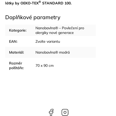
®
látky by OEKO-TEX
STANDARD 100.
Doplňkové parametry
Nanobavlna® – Povlečení pro
Kategorie
:
alergiky nové generace
EAN
:
Zvolte variantu
Materiál
:
Nanobavlna® modrá
Rozměr
70 x 90 cm
polštáře
:
Facebook
Instagram