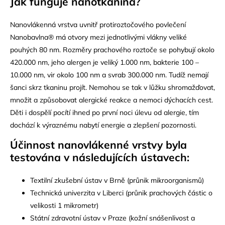
Jak funguje nanotkanina?
Nanovlákenná vrstva uvnitř protiroztočového povlečení
Nanobavlna
®
má otvory mezi jednotlivými vlákny veliké
pouhých 80 nm. Rozměry prachového roztoče se pohybují okolo
420.000 nm, jeho alergen je veliký 1.000 nm, bakterie 100 –
10.000 nm, vir okolo 100 nm a svrab 300.000 nm. Tudíž nemají
šanci skrz tkaninu projít. Nemohou se tak v lůžku shromažďovat,
množit a způsobovat alergické reakce a nemoci dýchacích cest.
Děti i dospělí pocítí ihned po první noci úlevu od alergie, tím
dochází k výraznému nabytí energie a zlepšení pozornosti.
Účinnost nanovlá
kenn
é vrstvy byla
testována v následující
ch ústavech:
Textilní zkušební ústav v Brně (průnik mikroorganismů)
Technická univerzita v Liberci (průnik prachových částic o
velikosti 1 mikrometr)
Státní zdravotní ústav v Praze (kožní snášenlivost a