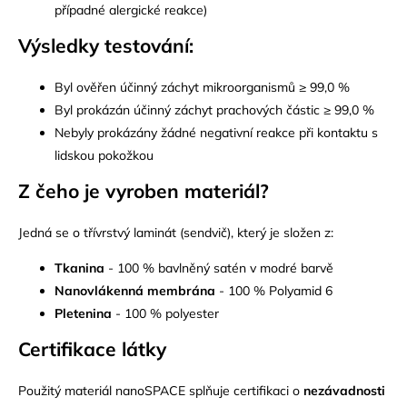
případné alergické reakce)
Výsledky testování:
Byl ověřen účinný záchyt mikroorganismů ≥ 99,0 %
Byl prokázán účinný záchyt prachových částic ≥ 99,0 %
Nebyly prokázány žádné negativní reakce při kontaktu s
lidskou pokožkou
Z čeho je vyroben materiá
l?
Jedná se o třívrstvý laminát (sendvič), který je složen z:
Tkanina
- 100 % bavlněný satén v modré barvě
Nanovlákenná membrána
- 100 % Polyamid 6
Pletenina
- 100 % polyester
Certifikace látky
Použitý materiál nanoSPACE s
plňuje certifikaci o
nezávadnosti