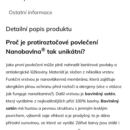
Ostatní informace
Detailní popis produktu
Proč je protiroztočov
é povlečení
®
Nanobavlna
tak unikátní
?
Jako první povlečení může plně nahradit bariérové povlaky a
antialergické lůžkoviny. Materiál je složen z několika vrstev.
Funkční vrstvou je nanovlákenná membrána, která zajišťuje
alergikům plnou ochranu před roztoči a alergeny (více v otázce
Jak funguje nanotkanina?). Další vrstvou je
bavlněný satén
,
který vyrábíme z nejkvalitnějších přízí 100% bavlny.
Bavlněný
satén
má hustou a pevnou strukturu s jemným lesklým
povrchem, výborně saje vlhkost a je prodyšný, to je dáno
přírodní surovinou, ze které se vyrábí. Zářivé barvy jsou stálé i