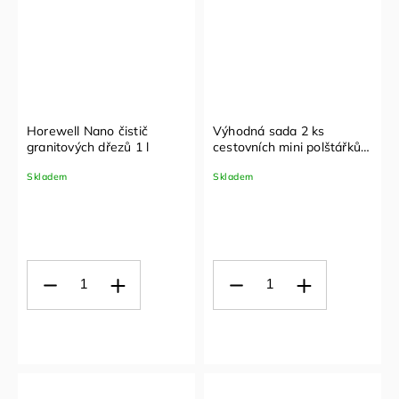
Horewell Nano čistič
Výhodná sada 2 ks
granitových dřezů 1 l
cestovních mini polštářků
pro alergiky nanoSPACE
Skladem
Skladem