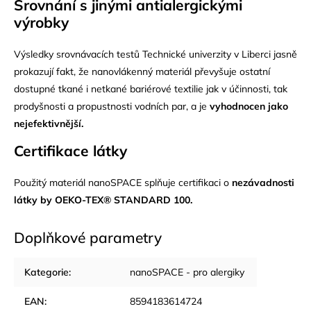
Srovnání s jinými antialergickými
výrobky
Výsledky srovnávacích testů Technické univerzity v Liberci jasně
prokazují fakt, že nanovlákenný materiál převyšuje ostatní
dostupné tkané i netkané bariérové textilie jak v účinnosti, tak
prodyšnosti a propustnosti vodních par, a je
vyhodnocen jako
nejefektivnější.
Certifikace látky
Použitý materiál nanoSPACE s
plňuje certifikaci o
nezávadnosti
látky by OEKO-TEX® STANDARD 100.
Doplňkové parametry
Kategorie
:
nanoSPACE - pro alergiky
EAN
:
8594183614724