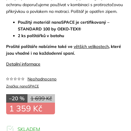
ochranu doporučujeme používat v kombinaci s protiroztočovou
přikrývkou a povlakem na matraci. Polštář je opatřen zipem.
Použitý materiál nanoSPACE je certifikovaný –
STANDARD 100 by OEKO-TEX®
2 ks polštářků v batohu
Prošité polštáře nabízíme také ve
větších velikostech
, které
jsou vhodné i na každodenní spaní.
Detailní informace
Neohodnoceno
Značka:
nanoSPACE
–20 %
1 699 Kč
1 359 Kč
SKLADEM