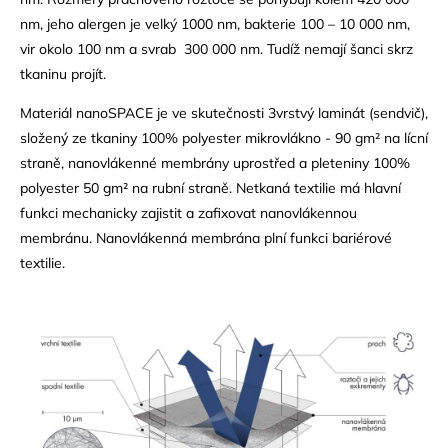
nm, jeho alergen je velký 1000 nm, bakterie 100 – 10 000 nm,
vir okolo 100 nm a svrab 300 000 nm. Tudíž nemají šanci skrz
tkaninu projít.
Materiál nanoSPACE je ve skutečnosti 3vrstvý laminát (sendvič),
složený ze tkaniny 100% polyester mikrovlákno - 90 gm² na lícní
straně, nanovlákenné membrány uprostřed a pleteniny 100%
polyester 50 gm² na rubní straně. Netkaná textilie má hlavní
funkci mechanicky zajistit a zafixovat nanovlákennou
membránu. Nanovlákenná membrána plní funkci bariérové
textilie.