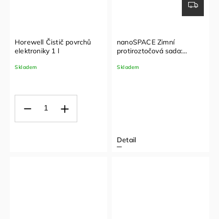
Horewell Čistič povrchů
nanoSPACE Zimní
elektroniky 1 l
protiroztočová sada:
polštář + zimní přikrývka
Skladem
Skladem
(70x90 cm, 140x200 cm)
Detail