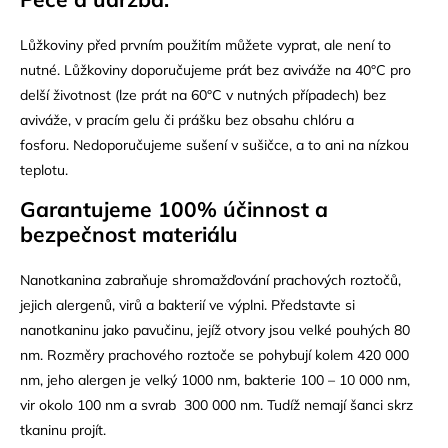
Lůžkoviny před prvním použitím můžete vyprat, ale není to
nutné. Lůžkoviny doporučujeme prát bez aviváže na
40°C pro
delší životnost (lze prát na 60°C v nutných případech) bez
aviváže
, v pracím gelu či prášku bez obsahu chlóru a
fosforu. Nedoporučujeme sušení v sušičce, a to ani na nízkou
teplotu.
Garantujeme 100% účinnost a
bezpečnost materiálu
Nanotkanina zabraňuje shromažďování prachových roztočů,
jejich alergenů, virů a bakterií ve výplni. Představte si
nanotkaninu jako pavučinu, jejíž otvory jsou velké pouhých 80
nm. Rozměry prachového roztoče se pohybují kolem 420 000
nm, jeho alergen je velký 1000 nm, bakterie 100 – 10 000 nm,
vir okolo 100 nm a svrab 300 000 nm. Tudíž nemají šanci skrz
tkaninu projít.