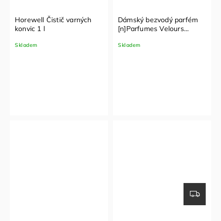
Horewell Čistič varných
Dámský bezvodý parfém
konvic 1 l
[n]Parfumes Velours
d’Épice – nanoSPACE
Skladem
Skladem
Cosmetics