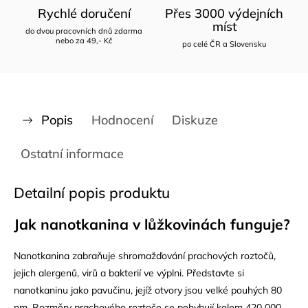
Rychlé doručení
Přes 3000 výdejních
míst
do dvou pracovních dnů zdarma
nebo za 49,- Kč
po celé ČR a Slovensku
Popis
Hodnocení
Diskuze
Ostatní informace
Detailní popis produktu
Jak nanotkanina v lůžkovinách funguje?
Nanotkanina zabraňuje shromažďování prachových roztočů,
jejich alergenů, virů a bakterií ve výplni. Představte si
nanotkaninu jako pavučinu, jejíž otvory jsou velké pouhých 80
nm. Rozměry prachového roztoče se pohybují kolem 420 000