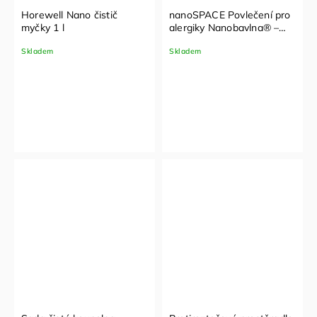
Horewell Nano čistič
nanoSPACE Povlečení pro
myčky 1 l
alergiky Nanobavlna® –
vzor lišky 1+1 (140x200,
Skladem
Skladem
70x90cm)