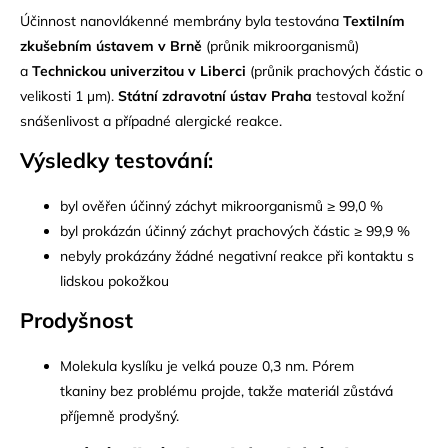
Účinnost nanovlákenné membrány byla testována
Textilním
zkušebním ústavem v Brně
(průnik mikroorganismů)
a
T
echnickou
univerzitou v Liberc
i
(průnik prachových částic o
velikosti 1 µm).
Státní zdravotní ústav Praha
testoval kožní
snášenlivost a případné alergické reakce.
Výsledky testování:
byl ověřen účinný záchyt mikroorganismů ≥ 99,0 %
byl prokázán účinný záchyt prachových částic ≥ 99,9 %
nebyly prokázány žádné negativní reakce při kontaktu s
lidskou pokožkou
Prodyšnost
Molekula kyslíku je velká pouze 0,3 nm. Pórem
tkaniny bez problému projde, takže materiál zůstává
příjemně prodyšný.