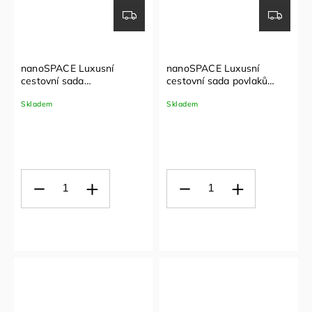
nanoSPACE Luxusní
nanoSPACE Luxusní
cestovní sada
cestovní sada povlaků
Nanobavlna® – režná
Nanobavlna® 140x240 +
Skladem
Skladem
biobavlna (prostěradlo v
45x60
provedení plachta +
polštář 50x50 cm)