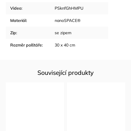
Video
:
PSknfGhHMPU
Materiál
:
nanoSPACE®
Zip
:
se zipem
Rozměr polštáře
:
30 x 40 cm
Související produkty