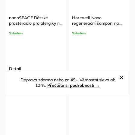
nanoSPACE Dětské
Horewell Nano
prostěradlo pro alergiky na
regenerační šampon na
matraci se zipem
koberce - koncentrát 1 l
Skladem
Skladem
Nanobavlna®– vzor lišky
Detail
Doprava zdarma nebo za 49,-. Věrnostní sleva až
10 %.
Přečtěte si podrobnosti →