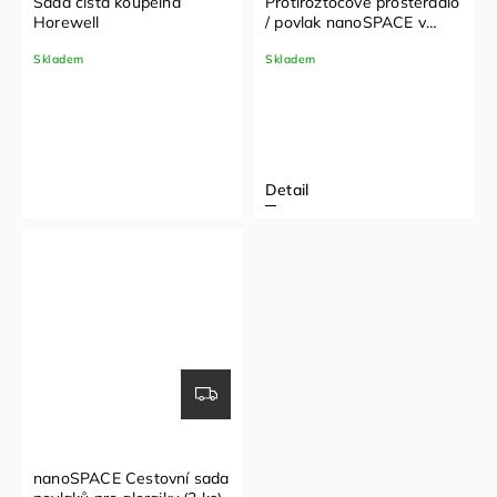
Sada čistá koupelna
Protiroztočové prostěradlo
Horewell
/ povlak nanoSPACE v
provedení PLACHTA
Skladem
Skladem
Detail
nanoSPACE Cestovní sada