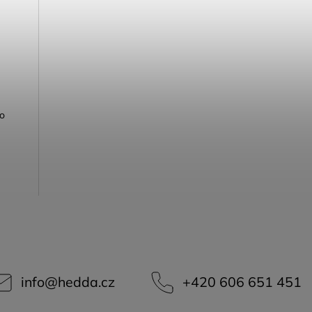
ho
info
@
hedda.cz
+420 606 651 451