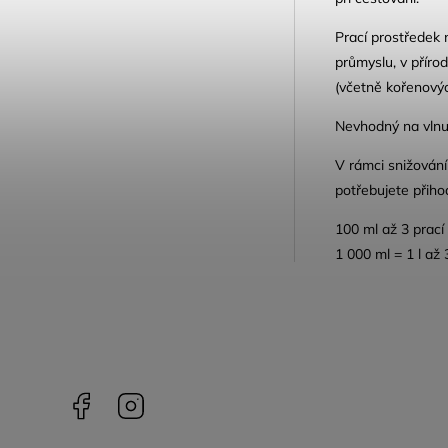
Prací prostředek 
průmyslu, v příro
(včetně kořenovýc
Nevhodný na vlnu
V rámci snižování
potřebujete přiho
100 ml až 3 prací
1 000 ml = 1 l
až 
Facebook
Instagram