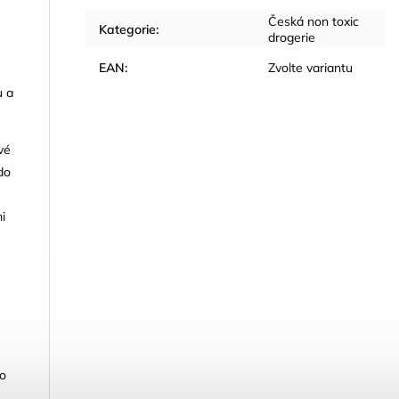
Česká non toxic
Kategorie
:
drogerie
EAN
:
Zvolte variantu
u a
vé
do
i
bo