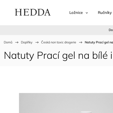
Ložnice
Ručníky 
Do
Domů
/
Doplňky
/
Česká non toxic drogerie
/
Natuty Prací gel na
Natuty Prací gel na bílé 