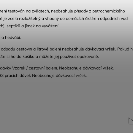
není testován na zvířatech, neobsahuje přísady z petrochemického
dě je zcela rozložitelný a vhodný do domácích čistíren odpadních vod
h), septiků a jímek na vyvážení.
 a hedvábí.
 odpadu cestovní a litrové balení neobsahuje dávkovací vršek. Pokud 
ďte si ho do košíku a můžete jej používat opakovaně.
 dávky Vzorek / cestovní balení. Neobsahuje dávkovací vršek.
33 pracích dávek
Neobsahuje dávkovací vršek.