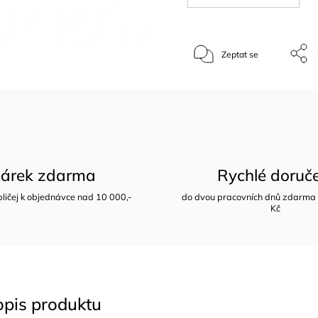
Zeptat se
árek zdarma
Rychlé doruč
bličej k objednávce nad 10 000,-
do dvou pracovních dnů zdarma 
Kč
opis produktu