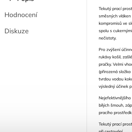
Tekutý prací prost
Hodnocení
směsných vláken o
kompromisů ve sl
Diskuze
spolu s cukernými
nečistoty.
Pro zvýšení účinn
rukávy košil, zaš
pračky. Velmi vho
(přirozená složka 
tvrdou vodou koko
výsledný účinek p
Nejefektivnějšího
bílých šmouh, záp
pracího prostřed
Tekutý prací pros
při cestování.