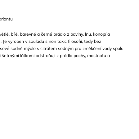
ariantu
ětlé, bílé, barevné a černé prádlo z bavlny, lnu, konopí a
Je vyroben v souladu s non toxic filosofií, tedy bez
osové sodné mýdlo s citrátem sodným pro změkčení vody spolu
i šetrnými látkami odstraňují z prádla pachy, mastnotu a