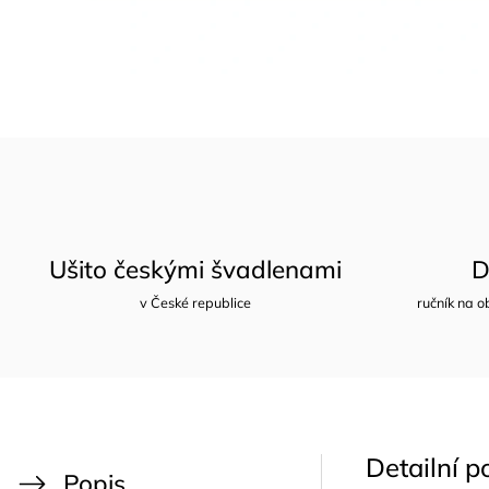
Ušito českými švadlenami
D
v České republice
ručník na o
Detailní p
Popis