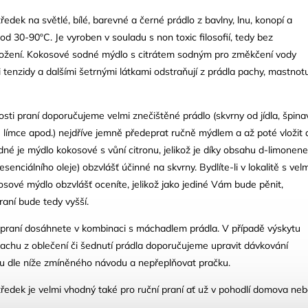
ředek na světlé, bílé, barevné a černé prádlo z bavlny, lnu, konopí a
d 30-90ºC. Je vyroben v souladu s non toxic filosofií, tedy bez
ožení. Kokosové sodné mýdlo s citrátem sodným pro změkčení vody
 tenzidy a dalšími šetrnými látkami odstraňují z prádla pachy, mastnot
osti praní doporučujeme velmi znečištěné prádlo (skvrny od jídla, špina
lé límce apod.) nejdříve jemně předeprat ručně mýdlem a až poté vložit 
dné je mýdlo kokosové s vůní citronu, jelikož je díky obsahu d-limonene
esenciálního oleje) obzvlášť účinné na skvrny. Bydlíte-li v lokalitě s velm
sové mýdlo obzvlášť oceníte, jelikož jako jediné Vám bude pěnit,
raní bude tedy vyšší.
 praní dosáhnete v kombinaci s máchadlem prádla. V případě výskytu
achu z oblečení či šednutí prádla doporučujeme upravit dávkování
ku dle níže zmíněného návodu a nepřeplňovat pračku.
tředek je velmi vhodný také pro ruční praní ať už v pohodlí domova ne