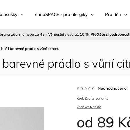
a osušky
nanoSPACE - pro alergiky
Pro děti
prava zdarma nebo za 49,-. Věrnostní sleva až 10 %.
Přečtěte si podrobnost
 bílé i barevné prádlo s vůní citronu
i barevné prádlo s vůní ci
Neohodnoceno
Kód:
Zvolte variantu
Značka:
Natuty
od
89 K