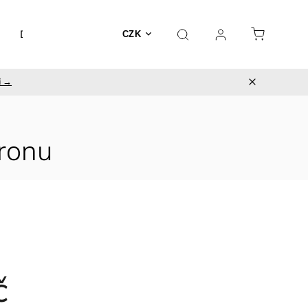
Doplňky
Utěrky
CZK
i →
tronu
č