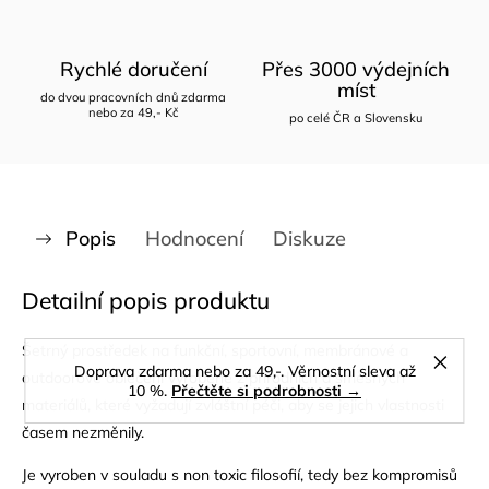
Rychlé doručení
Přes 3000 výdejních
míst
do dvou pracovních dnů zdarma
nebo za 49,- Kč
po celé ČR a Slovensku
Popis
Hodnocení
Diskuze
Detailní popis produktu
Šetrný prost
ředek na funkční, sportovní, membránové a
Doprava zdarma nebo za 49,-. Věrnostní sleva až
outdoorové oblečení vyrobené z přírodních a směsných
10 %.
Přečtěte si podrobnosti →
materiálů, které vyžadují zvláštní péči, aby se jejich vlastnosti
časem nezměnily.
Je vyroben v souladu s non toxic filosofií, tedy bez kompromisů