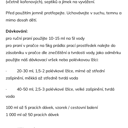
(včetně kořenových), septiků a jímek na vyvážení.
Před použitím jemně protřepejte. Uchovávejte v suchu, temnu a
mimo dosah dětí.
Dávkování:
pro ru
ční praní použijte 10-15 ml na 5l vody
pro praní v pračce na 5kg prádla:
prací prostředek nalejte do
zásobníku v pračce
dle znečištění a tvrdosti vody, jako odměrku
použijte náš dávkovací vršek nebo polévkovou lžíci:
· 20-30 ml, 1,5-2 polévkové lžíce,
mírné až st
řední
zašpinění, měkká až středně tvrdá voda
· 40-50 ml, 2,5-3 polévkové lžíce,
velké zašpin
ění, tvrdá
voda
100 ml až 5 pracích dávek, vzorek / cestovní balení
1 000 ml
až 50 pracích dávek