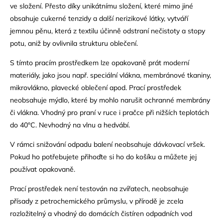
ve složení. Přesto díky unikátnímu složení, které mimo jiné
obsahuje cukerné tenzidy a další nerizikové látky, vytváří
jemnou pěnu, která z textilu účinně odstraní nečistoty a stopy
potu, aniž by ovlivnila strukturu oblečení.
S tímto pracím prostředkem lze opakovaně prát moderní
materiály, jako jsou např. speciální vlákna, membránové tkaniny,
mikrovlákno, plavecké oblečení apod. Prací prostředek
neobsahuje mýdlo, které by mohlo narušit ochranné membrány
či vlákna. Vhodný pro praní v ruce i pračce při nižších teplotách
do 40°C. Nevhodný na vlnu a hedvábí.
V rámci snižování odpadu balení neobsahuje dávkovací vršek.
Pokud ho potřebujete přihoďte si ho do košíku a můžete jej
používat opakovaně.
Prací prostředek není testován na zvířatech, neobsahuje
přísady z petrochemického průmyslu, v přírodě je zcela
rozložitelný a vhodný do domácích čistíren odpadních vod