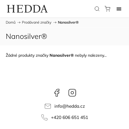
Domů
/
Prodávané značky
/
Nanosilver®
Nanosilver®
Žádné produkty značky
Nanosilver®
nebyly nalezeny...
Facebook
Instagram
info
@
hedda.cz
+420 606 651 451