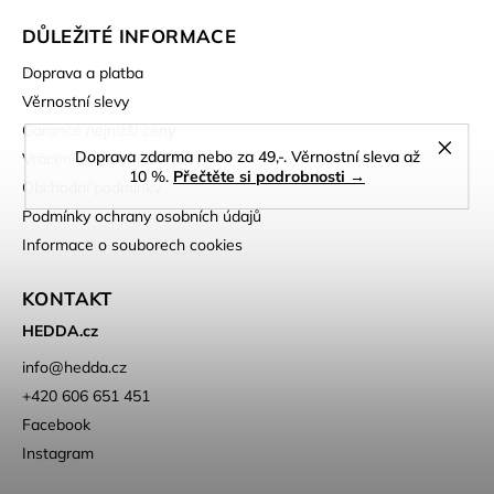
DŮLEŽITÉ INFORMACE
Doprava a platba
Věrnostní slevy
Garance nejnižší ceny
Doprava zdarma nebo za 49,-. Věrnostní sleva až
Vrácení a reklamace zboží
10 %.
Přečtěte si podrobnosti →
Obchodní podmínky
Podmínky ochrany osobních údajů
Informace o souborech cookies
KONTAKT
HEDDA.cz
info
@
hedda.cz
+420 606 651 451
Facebook
Instagram