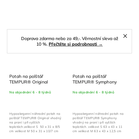
Doprava zdarma nebo za 49,-. Věrnostní sleva až
10 %.
Přečtěte si podrobnosti →
Potah na polštář
Potah na polštář
TEMPUR® Original
TEMPUR® Symphony
Na objednání 6 - 8 týdnů
Na objednání 6 - 8 týdnů
Hypoalergenní náhradní potah na
Hypoalergenní náhradní potah na
polštář TEMPUR® Original vhodný
polštář TEMPUR® Symphony
na praní i při vyšších
vhodný na praní i při vyšších
teplotách.velikost S 50 x 31 x 8/5
teplotách. velikost S 63 x 43 x 11
cm velikost M 50 x 31 x 10/7 cm
cm velikost M 63 x 43 x 12,5 cm