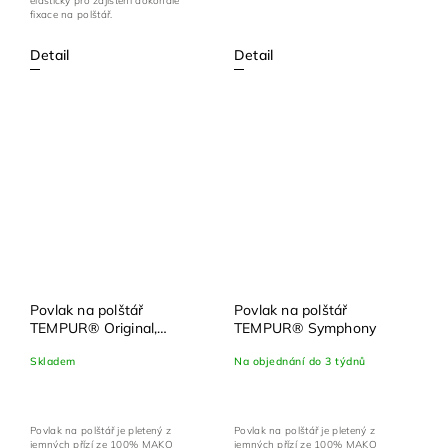
elastický pro zajištění dokonalé
fixace na polštář.
Detail
Detail
Povlak na polštář
Povlak na polštář
TEMPUR® Original,
TEMPUR® Symphony
ErgoPlus (ex Millennium)
Skladem
Na objednání do 3 týdnů
Povlak na polštář je pletený z
Povlak na polštář je pletený z
jemných přízí ze 100% MAKO
jemných přízí ze 100% MAKO