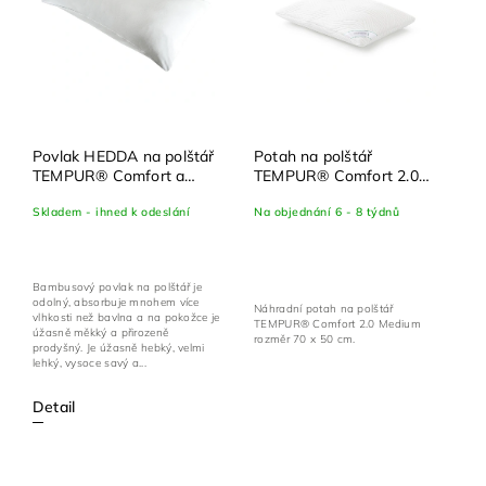
Povlak HEDDA na polštář
Potah na polštář
TEMPUR® Comfort a
TEMPUR® Comfort 2.0
Prima
Medium, 70x50 cm
Skladem - ihned k odeslání
Na objednání 6 - 8 týdnů
Bambusový povlak na polštář je
odolný, absorbuje mnohem více
Náhradní potah na polštář
vlhkosti než bavlna a na pokožce je
TEMPUR® Comfort 2.0 Medium
úžasně měkký a přirozeně
rozměr 70 x 50 cm.
prodyšný. Je úžasně hebký, velmi
lehký, vysoce savý a...
Detail