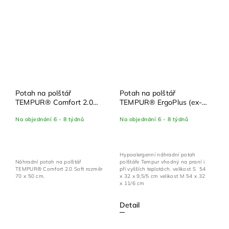
Potah na polštář
Potah na polštář
TEMPUR® Comfort 2.0
TEMPUR® ErgoPlus (ex-
Soft, 70x50 cm
Millenium)
Na objednání 6 - 8 týdnů
Na objednání 6 - 8 týdnů
Hypoalergenní náhradní potah
polštáře Tempur vhodný na praní i
Náhradní potah na polštář
při vyšších teplotách. velikost S 54
TEMPUR® Comfort 2.0 Soft rozměr
x 32 x 9,5/5 cm velikost M 54 x 32
70 x 50 cm.
x 11/6 cm
Detail