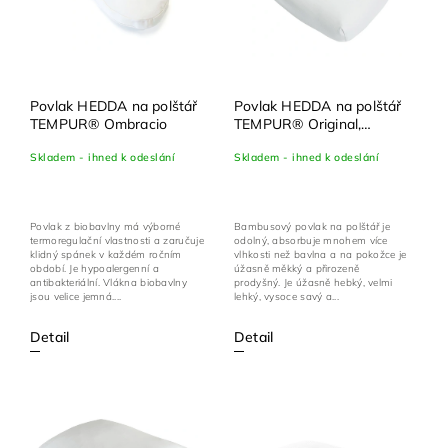
Povlak HEDDA na polštář
Povlak HEDDA na polštář
TEMPUR® Ombracio
TEMPUR® Original,
ErgoPlus (ex Millennium)
Skladem - ihned k odeslání
Skladem - ihned k odeslání
Povlak z biobavlny má výborné
Bambusový povlak na polštář je
termoregulační vlastnosti a zaručuje
odolný, absorbuje mnohem více
klidný spánek v každém ročním
vlhkosti než bavlna a na pokožce je
období. Je hypoalergenní a
úžasně měkký a přirozeně
antibakteriální. Vlákna biobavlny
prodyšný. Je úžasně hebký, velmi
jsou velice jemná....
lehký, vysoce savý a...
Detail
Detail