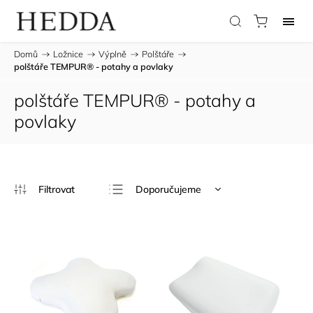
Domů
/
Ložnice
/
Výplně
/
Polštáře
/
polštáře TEMPUR® - potahy a povlaky
polštáře TEMPUR® - potahy a
povlaky
Doporučujeme
Nejlevnější
Nejdražší
Nejprodávanější
Abecedně