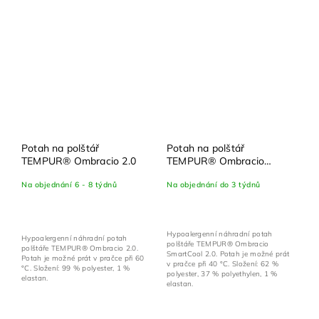
Potah na polštář
Potah na polštář
TEMPUR® Ombracio 2.0
TEMPUR® Ombracio
SmartCool 2.0
Na objednání 6 - 8 týdnů
Na objednání do 3 týdnů
Hypoalergenní náhradní potah
Hypoalergenní náhradní potah
polštáře TEMPUR® Ombracio
polštáře TEMPUR® Ombracio 2.0.
SmartCool 2.0. Potah je možné prát
Potah je možné prát v pračce při 60
v pračce při 40 °C. Složení: 62 %
°C. Složení: 99 % polyester, 1 %
polyester, 37 % polyethylen, 1 %
elastan.
elastan.