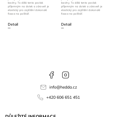
bavlny. To dělá tento povlak
bavlny. To dělá tento povlak
příjemným na dotek a zároveň je
příjemným na dotek a zároveň je
elastický pro zajištění dokonalé
elastický pro zajištění dokonalé
fixace na polštář.
fixace na polštář.
Detail
Detail
Facebook
Instagram
info
@
hedda.cz
+420 606 651 451
DŮLEŽITÉ INFORMACE