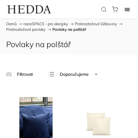
Domů
/
nanoSPACE - pro alergiky
/
Protiroztočové lůžkoviny
/
Protiroztočové povlaky
/
Povlaky na polštář
Povlaky na polštář
Doporučujeme
Nejlevnější
Nejdražší
Nejprodávanější
Abecedně