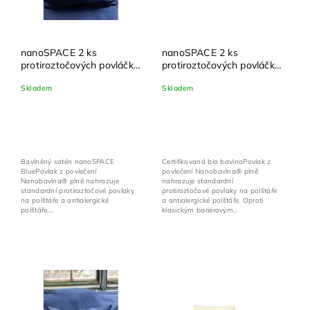
nanoSPACE 2 ks
nanoSPACE 2 ks
protiroztočových povláčků
protiroztočových povláčků
na polštář 30 x 40 cm |
na polštář 30 x 40 cm |
Skladem
Skladem
Nanobavlna® – modrá
Nanobavlna® – režná
biobavlna
Bavlněný satén nanoSPACE
Certifikovaná bio bavlnaPovlak z
BluePovlak z povlečení
povlečení Nanobavlna® plně
Nanobavlna® plně nahrazuje
nahrazuje standardní
standardní protiroztočové povlaky
protiroztočové povlaky na polštáře
na polštáře a antialergické
a antialergické polštáře. Oproti
polštáře....
klasickým bariérovým...