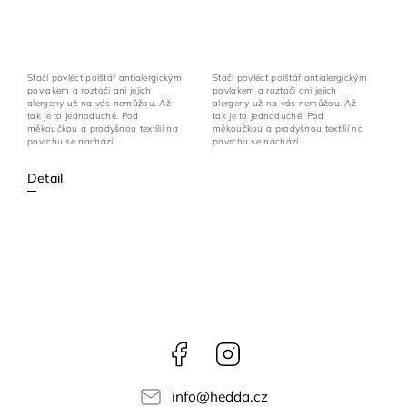
Stačí povléct polštář antialergickým
Stačí povléct polštář antialergickým
povlakem a roztoči ani jejich
povlakem a roztoči ani jejich
alergeny už na vás nemůžou. Až
alergeny už na vás nemůžou. Až
tak je to jednoduché. Pod
tak je to jednoduché. Pod
měkoučkou a prodyšnou textilií na
měkoučkou a prodyšnou textilií na
povrchu se nachází...
povrchu se nachází...
Detail
Facebook
Instagram
info
@
hedda.cz