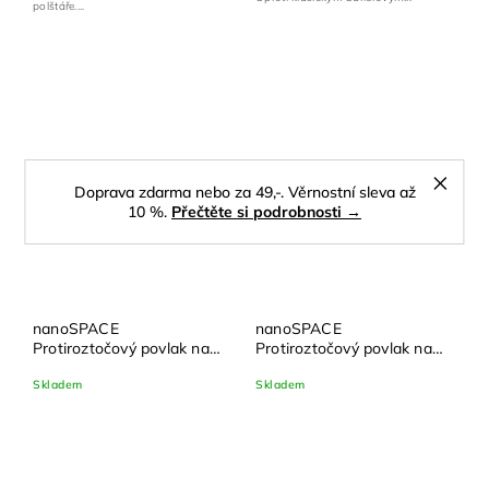
polštáře....
Doprava zdarma nebo za 49,-. Věrnostní sleva až
10 %.
Přečtěte si podrobnosti →
nanoSPACE
nanoSPACE
Protiroztočový povlak na
Protiroztočový povlak na
polštář pro alergiky |
polštář pro alergiky |
Skladem
Skladem
Nanobavlna® – modrá
Nanobavlna® – režná
biobavlna 45x60, 50x60,
50x70, 70x90 cm