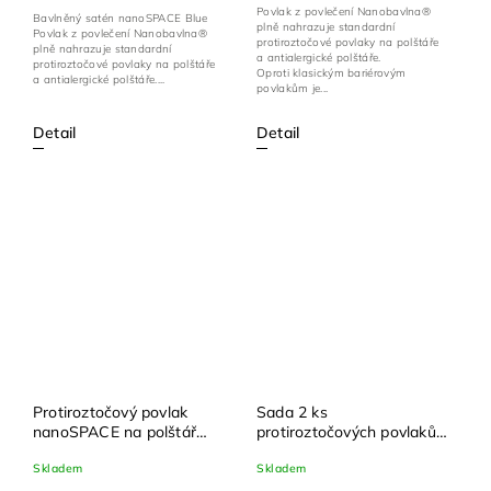
Povlak z povlečení Nanobavlna®
Bavlněný satén nanoSPACE Blue
plně nahrazuje standardní
Povlak z povlečení Nanobavlna®
protiroztočové povlaky na polštáře
plně nahrazuje standardní
a antialergické polštáře.
protiroztočové povlaky na polštáře
Oproti klasickým bariérovým
a antialergické polštáře....
povlakům je...
Detail
Detail
Protiroztočový povlak
Sada 2 ks
nanoSPACE na polštář
protiroztočových povlaků
45x60, 50x50, 50x60,
nanoSPACE na polštář 40
Skladem
Skladem
50x70, 70x90 cm
x 40 cm