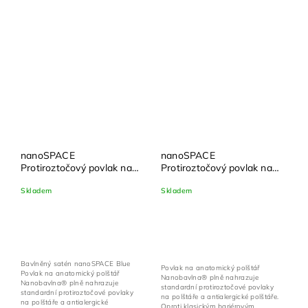
nanoSPACE
nanoSPACE
Protiroztočový povlak na
Protiroztočový povlak na
anatomický polštář 42 x
anatomický polštář 42 x
Skladem
Skladem
66 cm | Nanobavlna® –
66 cm | Nanobavlna® –
modrá
režná biobavlna
Bavlněný satén nanoSPACE Blue
Povlak na anatomický polštář
Povlak na anatomický polštář
Nanobavlna® plně nahrazuje
Nanobavlna® plně nahrazuje
standardní protiroztočové povlaky
standardní protiroztočové povlaky
na polštáře a antialergické polštáře.
na polštáře a antialergické
Oproti klasickým bariérovým...