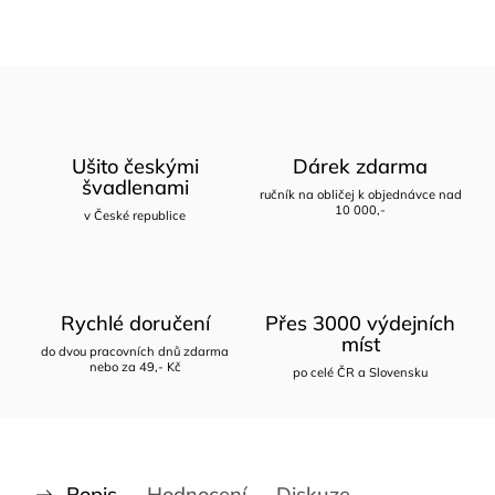
Ušito českými
Dárek zdarma
švadlenami
ručník na obličej k objednávce nad
10 000,-
v České republice
Rychlé doručení
Přes 3000 výdejních
míst
do dvou pracovních dnů zdarma
nebo za 49,- Kč
po celé ČR a Slovensku
Popis
Hodnocení
Diskuze