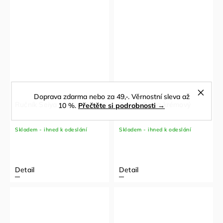
Doprava zdarma nebo za 49,-. Věrnostní sleva až
Ručník Seiya bílý
Ručník Seiya krémový
10 %.
Přečtěte si podrobnosti →
Skladem - ihned k odeslání
Skladem - ihned k odeslání
Detail
Detail