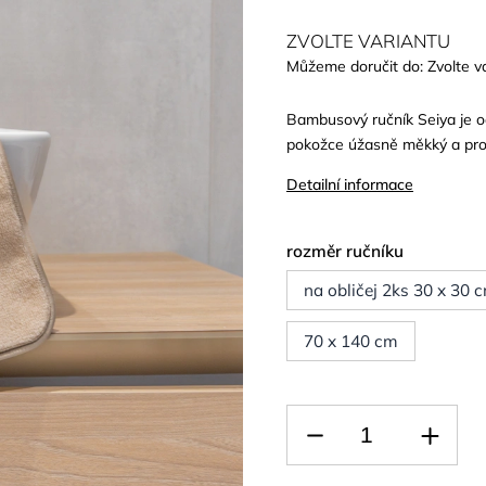
ZVOLTE VARIANTU
Můžeme doručit do:
Zvolte v
Bambusový ručník Seiya je o
pokožce úžasně měkký a pr
Detailní informace
rozměr ručníku
na obličej 2ks 30 x 30 
70 x 140 cm