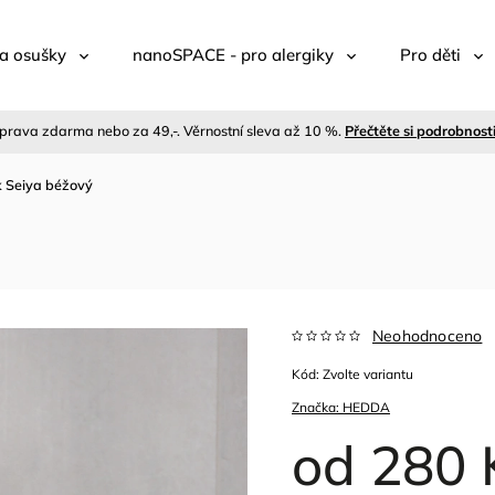
a osušky
nanoSPACE - pro alergiky
Pro děti
prava zdarma nebo za 49,-. Věrnostní sleva až 10 %.
Přečtěte si podrobnost
k Seiya béžový
Neohodnoceno
Kód:
Zvolte variantu
Značka:
HEDDA
od
280 