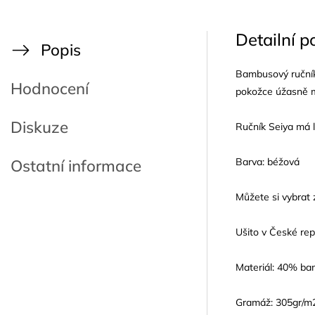
Detailní p
Popis
Bambusový ručník 
Hodnocení
pokožce úžasně m
Diskuze
Ručník Seiya má 
Barva: béžová
Ostatní informace
Můžete si vybrat z
Ušito v České rep
Materiál: 40% ba
Gramáž: 305gr/m