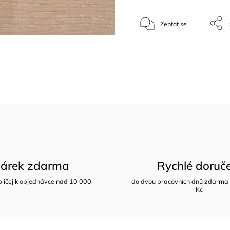
Zeptat se
árek zdarma
Rychlé doruč
bličej k objednávce nad 10 000,-
do dvou pracovních dnů zdarma 
Kč