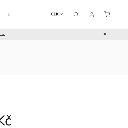
Doplňky
Utěrky
CZK
i →
Kč