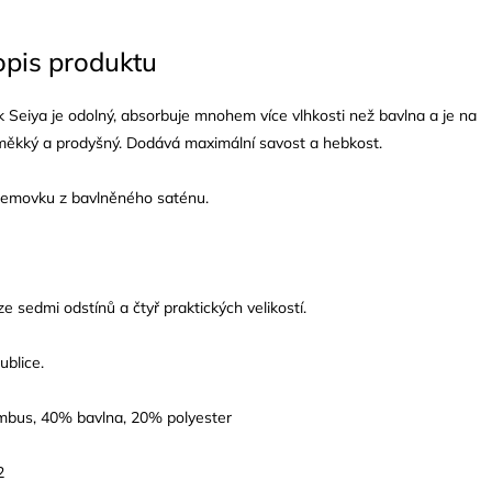
opis produktu
Seiya je odolný, absorbuje mnohem více vlhkosti než bavlna a je na
ěkký a prodyšný. Dodává maximální savost a hebkost.
lemovku z bavlněného saténu.
e sedmi odstínů a čtyř praktických velikostí.
ublice.
mbus, 40% bavlna, 20% polyester
2