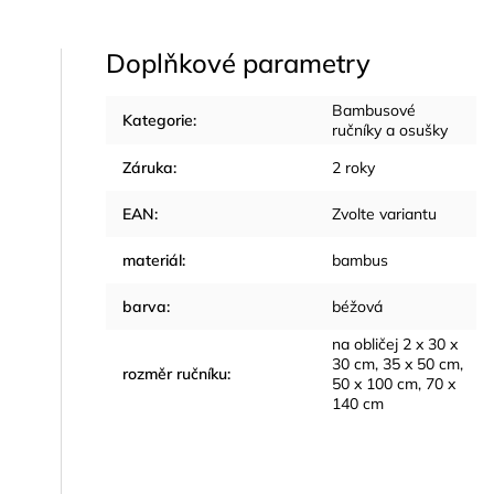
Doplňkové parametry
Bambusové
Kategorie
:
ručníky a osušky
Záruka
:
2 roky
EAN
:
Zvolte variantu
materiál
:
bambus
barva
:
béžová
na obličej 2 x 30 x
30 cm, 35 x 50 cm,
rozměr ručníku
:
50 x 100 cm, 70 x
140 cm