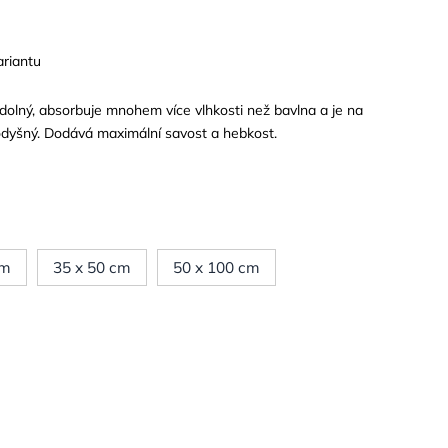
ariantu
dolný, absorbuje mnohem více vlhkosti než bavlna a je na
odyšný.
Dodává maximální savost a hebkost.
cm
35 x 50 cm
50 x 100 cm