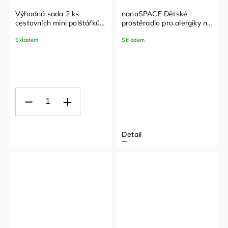
Výhodná sada 2 ks
nanoSPACE Dětské
cestovních mini polštářků
prostěradlo pro alergiky na
pro alergiky nanoSPACE
matraci do postýlky – s
Skladem
Skladem
gumou | Nanobavlna® –
vzor lišky
Detail