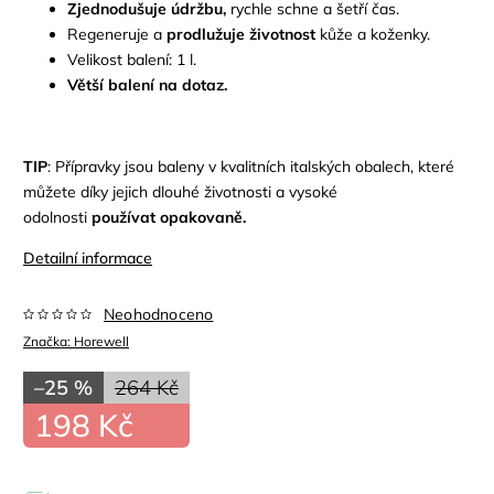
Zjednodušuje údržbu,
rychle schne a šetří čas.
Regeneruje a
prodlužuje životnost
kůže a koženky.
Velikost balení: 1 l.
Větší balení na dotaz.
TIP
: Přípravky jsou baleny v kvalitních italských obalech, které
můžete díky jejich dlouhé životnosti a vysoké
odolnosti
používat opakovaně.
Detailní informace
Neohodnoceno
Značka:
Horewell
–25 %
264 Kč
198 Kč