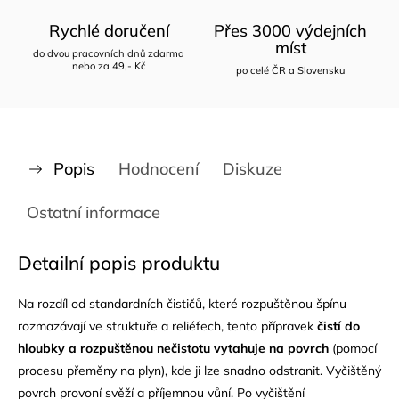
Rychlé doručení
Přes 3000 výdejních
míst
do dvou pracovních dnů zdarma
nebo za 49,- Kč
po celé ČR a Slovensku
Popis
Hodnocení
Diskuze
Ostatní informace
Detailní popis produktu
Na rozdíl od standardních čističů, které rozpuštěnou špínu
rozmazávají ve struktuře a reliéfech, tento přípravek
čistí do
hloubky a rozpuštěnou nečistotu vytahuje na povrch
(pomocí
procesu přeměny na plyn), kde ji lze snadno odstranit. Vyčištěný
povrch provoní svěží a příjemnou vůní. Po vyčištění