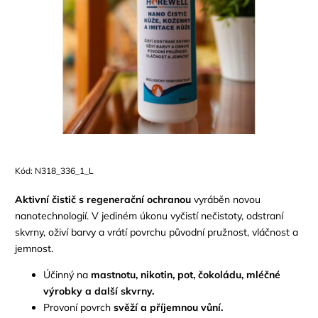
Kód:
N318_336_1_L
Aktivní čistič s regenerační ochranou
vyráběn novou
nanotechnologií. V jediném úkonu vyčistí nečistoty, odstraní
skvrny, oživí barvy a vrátí povrchu původní pružnost, vláčnost a
jemnost.
Účinný na
mastnotu, nikotin, pot, čokoládu, mléčné
výrobky a další skvrny.
Provoní povrch
svěží a příjemnou vůní.