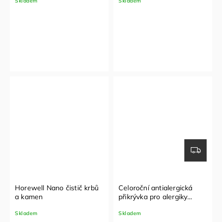
Skladem
Skladem
Horewell Nano čistič krbů
Celoroční antialergická
a kamen
přikrývka pro alergiky
nanoSPACE
Skladem
Skladem