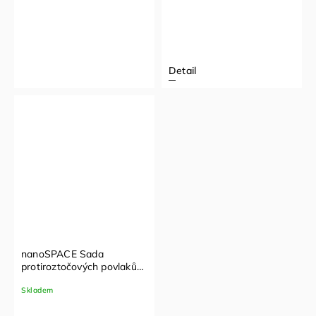
Detail
nanoSPACE Sada
protiroztočových povlaků
komplet
Skladem
(70x90cm,140x200cm,90x200)