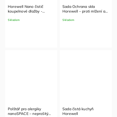
Horewell Nano čistič
Sada Ochrana skla
koupelnové dlažby -
Horewell – proti mlžení a
koncentrát 1 l
špíně
Skladem
Skladem
Polštář pro alergiky
Sada čistá kuchyň
nanoSPACE – neprošitý
Horewell