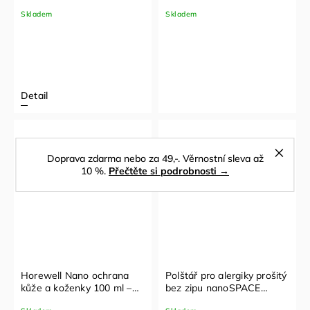
bez zipu
Skladem
Skladem
Detail
Doprava zdarma nebo za 49,-. Věrnostní sleva až
10 %.
Přečtěte si podrobnosti →
Horewell Nano ochrana
Polštář pro alergiky prošitý
kůže a koženky 100 ml –
bez zipu nanoSPACE
tekutá impregnace
70x90 cm