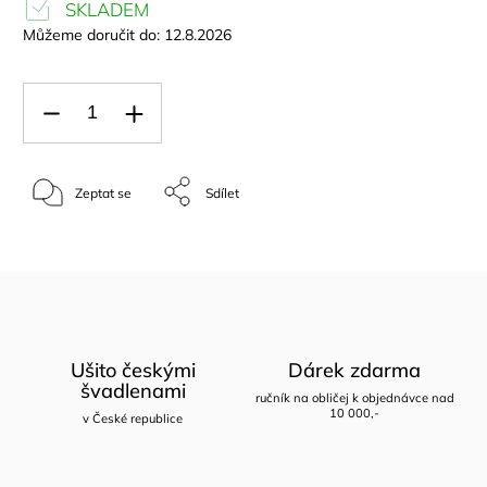
SKLADEM
Můžeme doručit do:
12.8.2026
Zeptat se
Sdílet
Ušito českými
Dárek zdarma
švadlenami
ručník na obličej k objednávce nad
10 000,-
v České republice